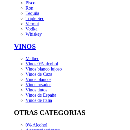
Pisco
Ron
Tequila
Triple Sec
Vermut
Vodka
Whiskey
VINOS
Malbec
Vinos 0% alcohol
Vinos blanco lujoso
Vinos de Caza
Vinos blancos
Vinos rosados
Vinos tintos
Vinos de España
Vinos de Italia
OTRAS CATEGORIAS
0% Alcohol