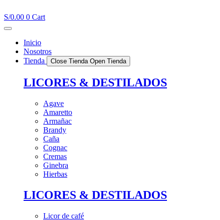
Ir
al
S/
0.00
0
Cart
contenido
Inicio
Nosotros
Tienda
Close Tienda
Open Tienda
LICORES & DESTILADOS
Agave
Amaretto
Armañac
Brandy
Caña
Cognac
Cremas
Ginebra
Hierbas
LICORES & DESTILADOS
Licor de café