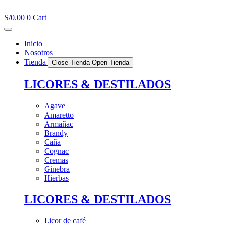
Ir
al
S/
0.00
0
Cart
contenido
Inicio
Nosotros
Tienda
Close Tienda
Open Tienda
LICORES & DESTILADOS
Agave
Amaretto
Armañac
Brandy
Caña
Cognac
Cremas
Ginebra
Hierbas
LICORES & DESTILADOS
Licor de café