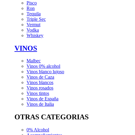
Pisco
Ron
Tequila
Triple Sec
Vermut
Vodka
Whiskey
VINOS
Malbec
Vinos 0% alcohol
Vinos blanco lujoso
Vinos de Caza
Vinos blancos
Vinos rosados
Vinos tintos
Vinos de España
Vinos de Italia
OTRAS CATEGORIAS
0% Alcohol