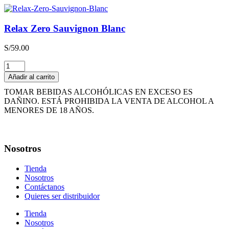
Relax Zero Sauvignon Blanc
S/
59.00
Relax
Zero
Añadir al carrito
Sauvignon
TOMAR BEBIDAS ALCOHÓLICAS EN EXCESO ES
Blanc
DAÑINO. ESTÁ PROHIBIDA LA VENTA DE ALCOHOL A
cantidad
MENORES DE 18 AÑOS.
Nosotros
Tienda
Nosotros
Contáctanos
Quieres ser distribuidor
Tienda
Nosotros