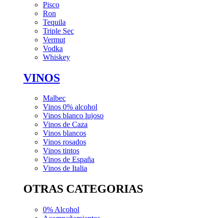
Pisco
Ron
Tequila
Triple Sec
Vermut
Vodka
Whiskey
VINOS
Malbec
Vinos 0% alcohol
Vinos blanco lujoso
Vinos de Caza
Vinos blancos
Vinos rosados
Vinos tintos
Vinos de España
Vinos de Italia
OTRAS CATEGORIAS
0% Alcohol