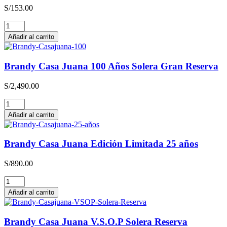
S/
153.00
Brandy
Arunta
Añadir al carrito
Edición
Limitada
Negra
Brandy Casa Juana 100 Años Solera Gran Reserva
Criolla
cantidad
S/
2,490.00
Brandy
Casa
Añadir al carrito
Juana
100
Años
Brandy Casa Juana Edición Limitada 25 años
Solera
Gran
S/
890.00
Reserva
cantidad
Brandy
Casa
Añadir al carrito
Juana
Edición
Limitada
Brandy Casa Juana V.S.O.P Solera Reserva
25