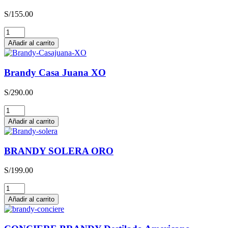
años
S/
155.00
cantidad
Brandy
Casa
Añadir al carrito
Juana
V.S.O.P
Solera
Brandy Casa Juana XO
Reserva
cantidad
S/
290.00
Brandy
Casa
Añadir al carrito
Juana
XO
cantidad
BRANDY SOLERA ORO
S/
199.00
BRANDY
SOLERA
Añadir al carrito
ORO
cantidad