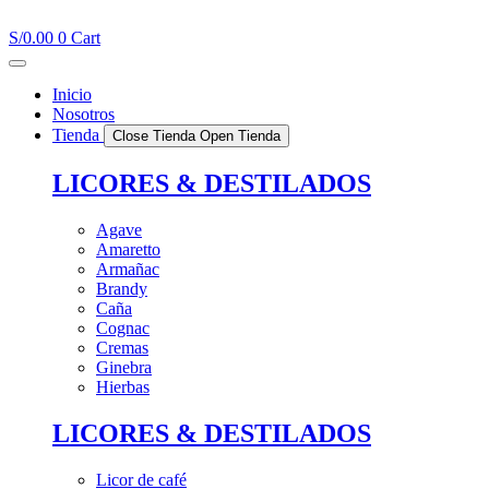
Ir
al
S/
0.00
0
Cart
contenido
Inicio
Nosotros
Tienda
Close Tienda
Open Tienda
LICORES & DESTILADOS
Agave
Amaretto
Armañac
Brandy
Caña
Cognac
Cremas
Ginebra
Hierbas
LICORES & DESTILADOS
Licor de café