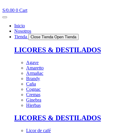
Ir
al
S/
0.00
0
Cart
contenido
Inicio
Nosotros
Tienda
Close Tienda
Open Tienda
LICORES & DESTILADOS
Agave
Amaretto
Armañac
Brandy
Caña
Cognac
Cremas
Ginebra
Hierbas
LICORES & DESTILADOS
Licor de café