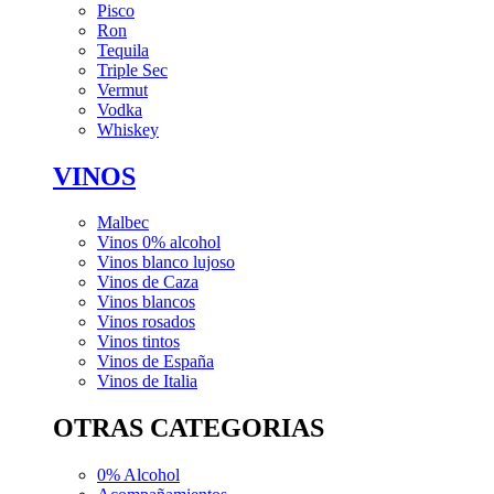
Pisco
Ron
Tequila
Triple Sec
Vermut
Vodka
Whiskey
VINOS
Malbec
Vinos 0% alcohol
Vinos blanco lujoso
Vinos de Caza
Vinos blancos
Vinos rosados
Vinos tintos
Vinos de España
Vinos de Italia
OTRAS CATEGORIAS
0% Alcohol