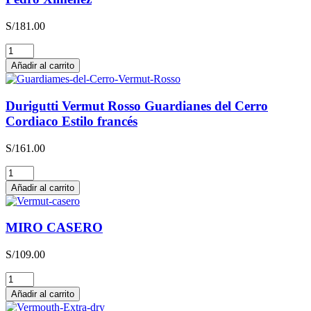
S/
181.00
Durigutti
Vermut
Añadir al carrito
Blanco
Guardianes
del
Durigutti Vermut Rosso Guardianes del Cerro
Cerro
Cordiaco Estilo francés
Pedro
Ximénez
S/
161.00
cantidad
Durigutti
Vermut
Añadir al carrito
Rosso
Guardianes
del
MIRO CASERO
Cerro
Cordiaco
S/
109.00
Estilo
francés
MIRO
cantidad
CASERO
Añadir al carrito
cantidad