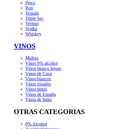
Pisco
Ron
Tequila
Triple Sec
Vermut
Vodka
Whiskey
VINOS
Malbec
Vinos 0% alcohol
Vinos blanco lujoso
Vinos de Caza
Vinos blancos
Vinos rosados
Vinos tintos
Vinos de España
Vinos de Italia
OTRAS CATEGORIAS
0% Alcohol