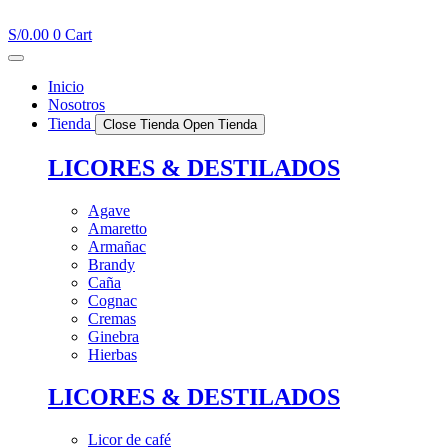
Ir
al
S/
0.00
0
Cart
contenido
Inicio
Nosotros
Tienda
Close Tienda
Open Tienda
LICORES & DESTILADOS
Agave
Amaretto
Armañac
Brandy
Caña
Cognac
Cremas
Ginebra
Hierbas
LICORES & DESTILADOS
Licor de café