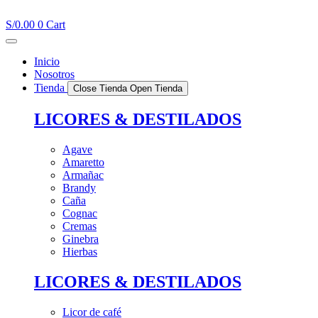
Ir
al
S/
0.00
0
Cart
contenido
Inicio
Nosotros
Tienda
Close Tienda
Open Tienda
LICORES & DESTILADOS
Agave
Amaretto
Armañac
Brandy
Caña
Cognac
Cremas
Ginebra
Hierbas
LICORES & DESTILADOS
Licor de café