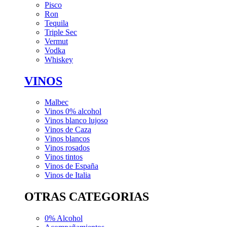
Pisco
Ron
Tequila
Triple Sec
Vermut
Vodka
Whiskey
VINOS
Malbec
Vinos 0% alcohol
Vinos blanco lujoso
Vinos de Caza
Vinos blancos
Vinos rosados
Vinos tintos
Vinos de España
Vinos de Italia
OTRAS CATEGORIAS
0% Alcohol