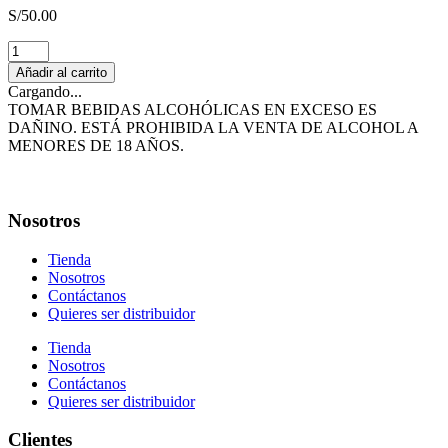
S/
50.00
WINFREE
WHITE
Añadir al carrito
750
Cargando...
ml
TOMAR BEBIDAS ALCOHÓLICAS EN EXCESO ES
cantidad
DAÑINO. ESTÁ PROHIBIDA LA VENTA DE ALCOHOL A
MENORES DE 18 AÑOS.
Nosotros
Tienda
Nosotros
Contáctanos
Quieres ser distribuidor
Tienda
Nosotros
Contáctanos
Quieres ser distribuidor
Clientes