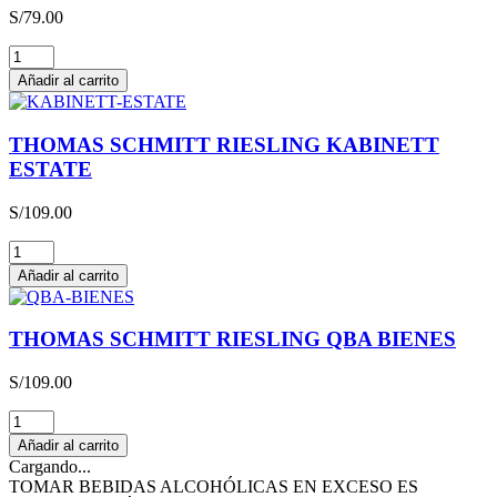
S/
79.00
RETHINK
RIESLING
Añadir al carrito
750
ml
cantidad
THOMAS SCHMITT RIESLING KABINETT
ESTATE
S/
109.00
THOMAS
SCHMITT
Añadir al carrito
RIESLING
KABINETT
ESTATE
THOMAS SCHMITT RIESLING QBA BIENES
cantidad
S/
109.00
THOMAS
SCHMITT
Añadir al carrito
RIESLING
Cargando...
QBA
TOMAR BEBIDAS ALCOHÓLICAS EN EXCESO ES