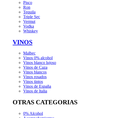
Pisco
Ron
Tequila
Triple Sec
Vermut
Vodka
Whiskey
VINOS
Malbec
Vinos 0% alcohol
Vinos blanco lujoso
Vinos de Caza
Vinos blancos
Vinos rosados
Vinos tintos
Vinos de España
Vinos de Italia
OTRAS CATEGORIAS
0% Alcohol