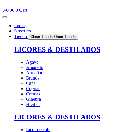
Ir
al
S/
0.00
0
Cart
contenido
Inicio
Nosotros
Tienda
Close Tienda
Open Tienda
LICORES & DESTILADOS
Agave
Amaretto
Armañac
Brandy
Caña
Cognac
Cremas
Ginebra
Hierbas
LICORES & DESTILADOS
Licor de café