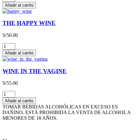
SCHMITT
Añadir al carrito
LIEBFRAUMILCH
QBA
CAJA
THE HAPPY WINE
x
3L
S/
50.00
cantidad
THE
HAPPY
Añadir al carrito
WINE
cantidad
WINE IN THE VAGINE
S/
55.00
WINE
IN
Añadir al carrito
THE
TOMAR BEBIDAS ALCOHÓLICAS EN EXCESO ES
VAGINE
DAÑINO. ESTÁ PROHIBIDA LA VENTA DE ALCOHOL A
cantidad
MENORES DE 18 AÑOS.