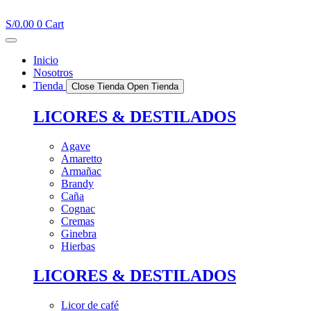
Ir
al
S/
0.00
0
Cart
contenido
Inicio
Nosotros
Tienda
Close Tienda
Open Tienda
LICORES & DESTILADOS
Agave
Amaretto
Armañac
Brandy
Caña
Cognac
Cremas
Ginebra
Hierbas
LICORES & DESTILADOS
Licor de café