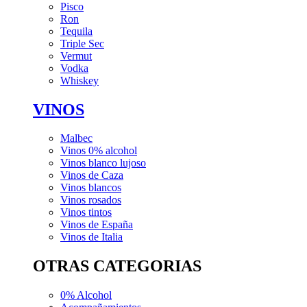
Pisco
Ron
Tequila
Triple Sec
Vermut
Vodka
Whiskey
VINOS
Malbec
Vinos 0% alcohol
Vinos blanco lujoso
Vinos de Caza
Vinos blancos
Vinos rosados
Vinos tintos
Vinos de España
Vinos de Italia
OTRAS CATEGORIAS
0% Alcohol