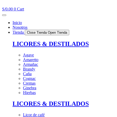
Ir
al
S/
0.00
0
Cart
contenido
Inicio
Nosotros
Tienda
Close Tienda
Open Tienda
LICORES & DESTILADOS
Agave
Amaretto
Armañac
Brandy
Caña
Cognac
Cremas
Ginebra
Hierbas
LICORES & DESTILADOS
Licor de café