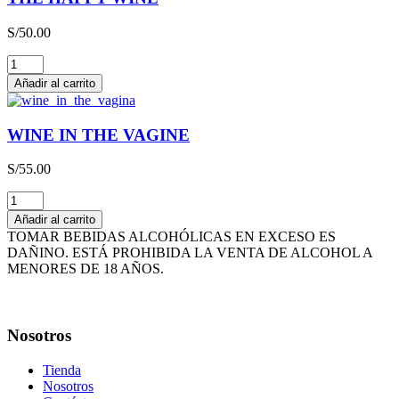
x
3L
S/
50.00
cantidad
THE
HAPPY
Añadir al carrito
WINE
cantidad
WINE IN THE VAGINE
S/
55.00
WINE
IN
Añadir al carrito
THE
TOMAR BEBIDAS ALCOHÓLICAS EN EXCESO ES
VAGINE
DAÑINO. ESTÁ PROHIBIDA LA VENTA DE ALCOHOL A
cantidad
MENORES DE 18 AÑOS.
Nosotros
Tienda
Nosotros