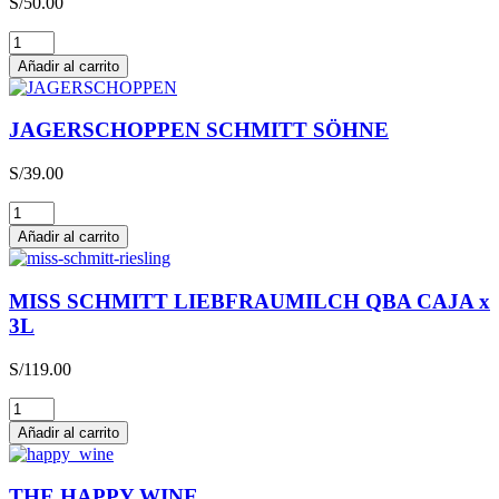
S/
50.00
Glühwein
cantidad
Añadir al carrito
JAGERSCHOPPEN SCHMITT SÖHNE
S/
39.00
JAGERSCHOPPEN
SCHMITT
Añadir al carrito
SÖHNE
cantidad
MISS SCHMITT LIEBFRAUMILCH QBA CAJA x
3L
S/
119.00
MISS
SCHMITT
Añadir al carrito
LIEBFRAUMILCH
QBA
CAJA
THE HAPPY WINE