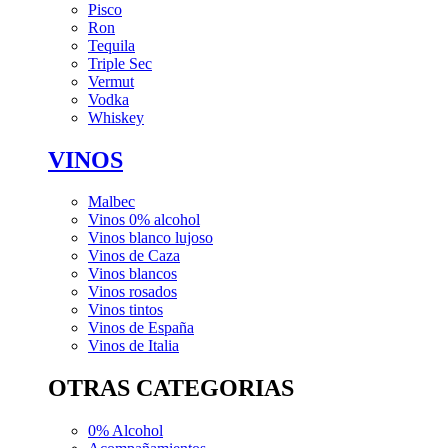
Pisco
Ron
Tequila
Triple Sec
Vermut
Vodka
Whiskey
VINOS
Malbec
Vinos 0% alcohol
Vinos blanco lujoso
Vinos de Caza
Vinos blancos
Vinos rosados
Vinos tintos
Vinos de España
Vinos de Italia
OTRAS CATEGORIAS
0% Alcohol