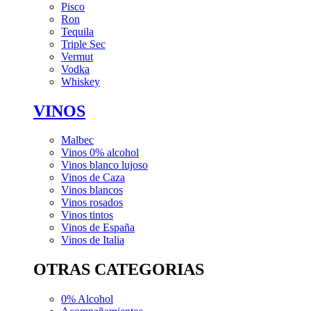
Pisco
Ron
Tequila
Triple Sec
Vermut
Vodka
Whiskey
VINOS
Malbec
Vinos 0% alcohol
Vinos blanco lujoso
Vinos de Caza
Vinos blancos
Vinos rosados
Vinos tintos
Vinos de España
Vinos de Italia
OTRAS CATEGORIAS
0% Alcohol