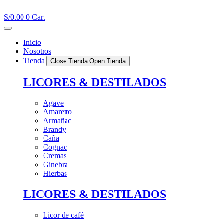
Ir
al
S/
0.00
0
Cart
contenido
Inicio
Nosotros
Tienda
Close Tienda
Open Tienda
LICORES & DESTILADOS
Agave
Amaretto
Armañac
Brandy
Caña
Cognac
Cremas
Ginebra
Hierbas
LICORES & DESTILADOS
Licor de café