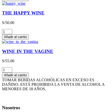
LIEBFRAUMILCH
QBA
CAJA
THE HAPPY WINE
x
3L
S/
50.00
cantidad
THE
HAPPY
Añadir al carrito
WINE
cantidad
WINE IN THE VAGINE
S/
55.00
WINE
IN
Añadir al carrito
THE
TOMAR BEBIDAS ALCOHÓLICAS EN EXCESO ES
VAGINE
DAÑINO. ESTÁ PROHIBIDA LA VENTA DE ALCOHOL A
cantidad
MENORES DE 18 AÑOS.
Nosotros