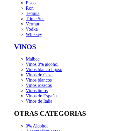
Pisco
Ron
Tequila
Triple Sec
Vermut
Vodka
Whiskey
VINOS
Malbec
Vinos 0% alcohol
Vinos blanco lujoso
Vinos de Caza
Vinos blancos
Vinos rosados
Vinos tintos
Vinos de España
Vinos de Italia
OTRAS CATEGORIAS
0% Alcohol