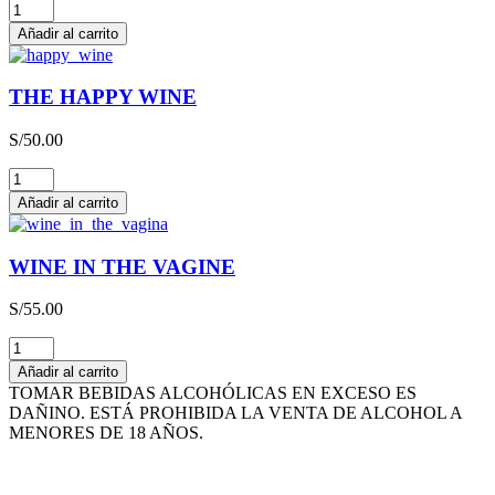
MISS
SCHMITT
Añadir al carrito
LIEBFRAUMILCH
QBA
CAJA
THE HAPPY WINE
x
3L
S/
50.00
cantidad
THE
HAPPY
Añadir al carrito
WINE
cantidad
WINE IN THE VAGINE
S/
55.00
WINE
IN
Añadir al carrito
THE
TOMAR BEBIDAS ALCOHÓLICAS EN EXCESO ES
VAGINE
DAÑINO. ESTÁ PROHIBIDA LA VENTA DE ALCOHOL A
cantidad
MENORES DE 18 AÑOS.