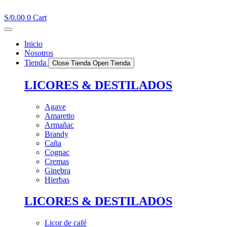
Ir
al
S/
0.00
0
Cart
contenido
Inicio
Nosotros
Tienda
Close Tienda
Open Tienda
LICORES & DESTILADOS
Agave
Amaretto
Armañac
Brandy
Caña
Cognac
Cremas
Ginebra
Hierbas
LICORES & DESTILADOS
Licor de café