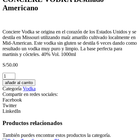
Americano
Conciere Vodka se origina en el corazón de los Estados Unidos y se
destila en Missouri utilizando maíz amarillo cultivado localmente en
Mid-American. Este vodka sin gluten se destila 6 veces dando como
resultado un vodka muy puro y limpio. La base perfecta para
martinis y cócteles. 40% Vol. 1000ml
S/
50.00
JAJA
de
añadir al carrito
JAU
Categoría
Vodka
Chardonay
Compartir en redes sociales:
Blanc
Facebook
cantidad
Twitter
LinkedIn
Productos relacionados
También puedes encontrar estos productos la categoría.