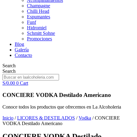
Acompañamientos
Champagne
Chilli Head
Espumantes
Funf
Hidromiel
Schmitt Sohne
Promociones
Blog
Galería
Contacto
Search
Search
S/
0.00
0
Cart
CONCIERE VODKA Destilado Americano
Conoce todos los productos que ofrecemos en La Alcoholeria
Inicio
/
LICORES & DESTILADOS
/
Vodka
/ CONCIERE
VODKA Destilado Americano
CONCIERE VODKA Destilado