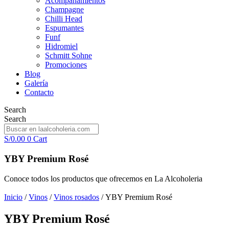
Acompañamientos
Champagne
Chilli Head
Espumantes
Funf
Hidromiel
Schmitt Sohne
Promociones
Blog
Galería
Contacto
Search
Search
S/
0.00
0
Cart
YBY Premium Rosé
Conoce todos los productos que ofrecemos en La Alcoholeria
Inicio
/
Vinos
/
Vinos rosados
/ YBY Premium Rosé
YBY Premium Rosé