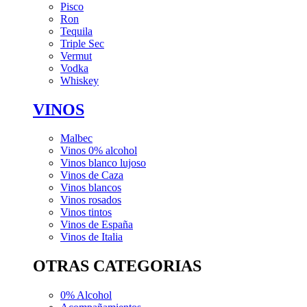
Pisco
Ron
Tequila
Triple Sec
Vermut
Vodka
Whiskey
VINOS
Malbec
Vinos 0% alcohol
Vinos blanco lujoso
Vinos de Caza
Vinos blancos
Vinos rosados
Vinos tintos
Vinos de España
Vinos de Italia
OTRAS CATEGORIAS
0% Alcohol