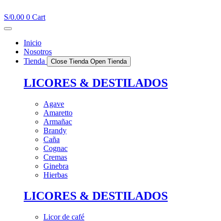
Ir
al
S/
0.00
0
Cart
contenido
Inicio
Nosotros
Tienda
Close Tienda
Open Tienda
LICORES & DESTILADOS
Agave
Amaretto
Armañac
Brandy
Caña
Cognac
Cremas
Ginebra
Hierbas
LICORES & DESTILADOS
Licor de café