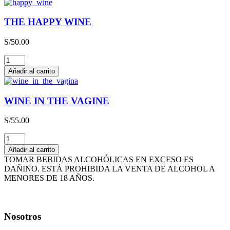
QBA
CAJA
THE HAPPY WINE
x
3L
S/
50.00
cantidad
THE
HAPPY
Añadir al carrito
WINE
cantidad
WINE IN THE VAGINE
S/
55.00
WINE
IN
Añadir al carrito
THE
TOMAR BEBIDAS ALCOHÓLICAS EN EXCESO ES
VAGINE
DAÑINO. ESTÁ PROHIBIDA LA VENTA DE ALCOHOL A
cantidad
MENORES DE 18 AÑOS.
Nosotros