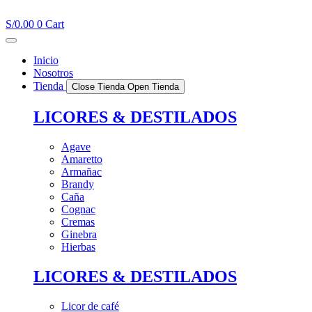
Ir
al
S/
0.00
0
Cart
contenido
Inicio
Nosotros
Tienda
Close Tienda
Open Tienda
LICORES & DESTILADOS
Agave
Amaretto
Armañac
Brandy
Caña
Cognac
Cremas
Ginebra
Hierbas
LICORES & DESTILADOS
Licor de café