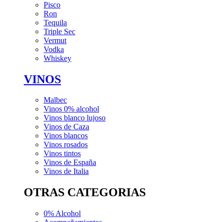
Pisco
Ron
Tequila
Triple Sec
Vermut
Vodka
Whiskey
VINOS
Malbec
Vinos 0% alcohol
Vinos blanco lujoso
Vinos de Caza
Vinos blancos
Vinos rosados
Vinos tintos
Vinos de España
Vinos de Italia
OTRAS CATEGORIAS
0% Alcohol