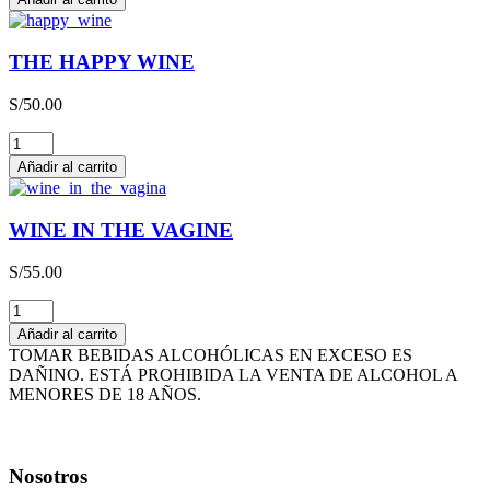
LIEBFRAUMILCH
QBA
CAJA
THE HAPPY WINE
x
3L
S/
50.00
cantidad
THE
HAPPY
Añadir al carrito
WINE
cantidad
WINE IN THE VAGINE
S/
55.00
WINE
IN
Añadir al carrito
THE
TOMAR BEBIDAS ALCOHÓLICAS EN EXCESO ES
VAGINE
DAÑINO. ESTÁ PROHIBIDA LA VENTA DE ALCOHOL A
cantidad
MENORES DE 18 AÑOS.
Nosotros