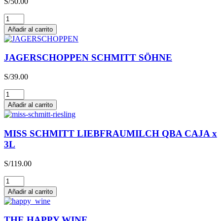
S/
50.00
Glühwein
cantidad
Añadir al carrito
JAGERSCHOPPEN SCHMITT SÖHNE
S/
39.00
JAGERSCHOPPEN
SCHMITT
Añadir al carrito
SÖHNE
cantidad
MISS SCHMITT LIEBFRAUMILCH QBA CAJA x
3L
S/
119.00
MISS
SCHMITT
Añadir al carrito
LIEBFRAUMILCH
QBA
CAJA
THE HAPPY WINE