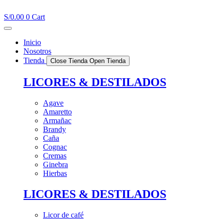
Ir
al
S/
0.00
0
Cart
contenido
Inicio
Nosotros
Tienda
Close Tienda
Open Tienda
LICORES & DESTILADOS
Agave
Amaretto
Armañac
Brandy
Caña
Cognac
Cremas
Ginebra
Hierbas
LICORES & DESTILADOS
Licor de café