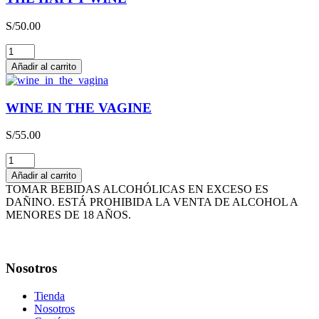
x
3L
S/
50.00
cantidad
THE
HAPPY
Añadir al carrito
WINE
cantidad
WINE IN THE VAGINE
S/
55.00
WINE
IN
Añadir al carrito
THE
TOMAR BEBIDAS ALCOHÓLICAS EN EXCESO ES
VAGINE
DAÑINO. ESTÁ PROHIBIDA LA VENTA DE ALCOHOL A
cantidad
MENORES DE 18 AÑOS.
Nosotros
Tienda
Nosotros