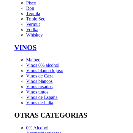
Pisco
Ron
Tequila
Triple Sec
Vermut
Vodka
Whiskey
VINOS
Malbec
Vinos 0% alcohol
Vinos blanco lujoso
Vinos de Caza
Vinos blancos
Vinos rosados
Vinos tintos
Vinos de España
Vinos de Italia
OTRAS CATEGORIAS
0% Alcohol