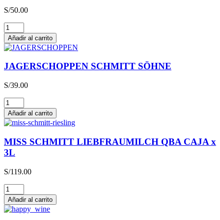
S/
50.00
Glühwein
cantidad
Añadir al carrito
JAGERSCHOPPEN SCHMITT SÖHNE
S/
39.00
JAGERSCHOPPEN
SCHMITT
Añadir al carrito
SÖHNE
cantidad
MISS SCHMITT LIEBFRAUMILCH QBA CAJA x
3L
S/
119.00
MISS
SCHMITT
Añadir al carrito
LIEBFRAUMILCH
QBA