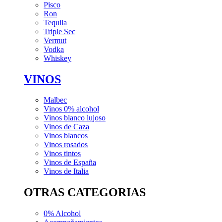
Pisco
Ron
Tequila
Triple Sec
Vermut
Vodka
Whiskey
VINOS
Malbec
Vinos 0% alcohol
Vinos blanco lujoso
Vinos de Caza
Vinos blancos
Vinos rosados
Vinos tintos
Vinos de España
Vinos de Italia
OTRAS CATEGORIAS
0% Alcohol