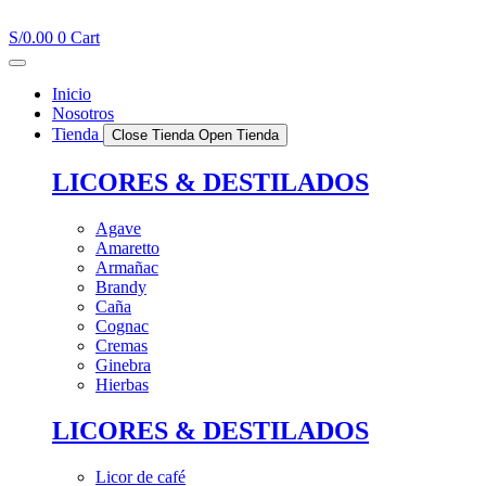
Ir
al
S/
0.00
0
Cart
contenido
Inicio
Nosotros
Tienda
Close Tienda
Open Tienda
LICORES & DESTILADOS
Agave
Amaretto
Armañac
Brandy
Caña
Cognac
Cremas
Ginebra
Hierbas
LICORES & DESTILADOS
Licor de café