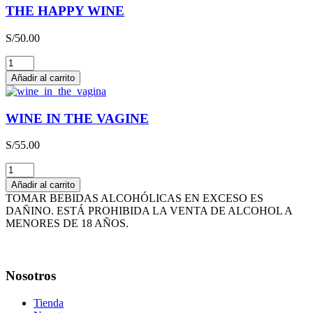
CAJA
THE HAPPY WINE
x
3L
S/
50.00
cantidad
THE
HAPPY
Añadir al carrito
WINE
cantidad
WINE IN THE VAGINE
S/
55.00
WINE
IN
Añadir al carrito
THE
TOMAR BEBIDAS ALCOHÓLICAS EN EXCESO ES
VAGINE
DAÑINO. ESTÁ PROHIBIDA LA VENTA DE ALCOHOL A
cantidad
MENORES DE 18 AÑOS.
Nosotros
Tienda