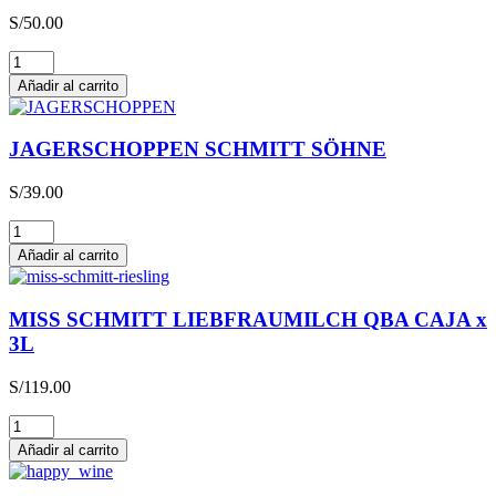
S/
50.00
Glühwein
cantidad
Añadir al carrito
JAGERSCHOPPEN SCHMITT SÖHNE
S/
39.00
JAGERSCHOPPEN
SCHMITT
Añadir al carrito
SÖHNE
cantidad
MISS SCHMITT LIEBFRAUMILCH QBA CAJA x
3L
S/
119.00
MISS
SCHMITT
Añadir al carrito
LIEBFRAUMILCH
QBA