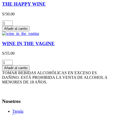
CAJA
THE HAPPY WINE
x
3L
S/
50.00
cantidad
THE
HAPPY
Añadir al carrito
WINE
cantidad
WINE IN THE VAGINE
S/
55.00
WINE
IN
Añadir al carrito
THE
TOMAR BEBIDAS ALCOHÓLICAS EN EXCESO ES
VAGINE
DAÑINO. ESTÁ PROHIBIDA LA VENTA DE ALCOHOL A
cantidad
MENORES DE 18 AÑOS.
Nosotros
Tienda