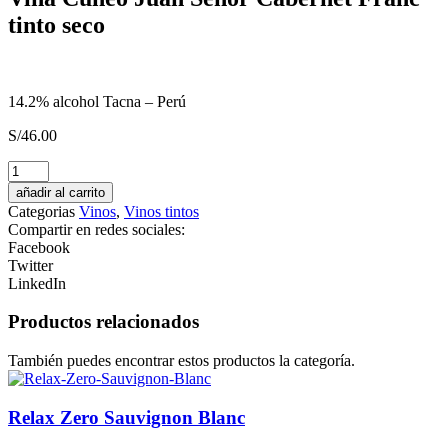
tinto seco
14.2% alcohol Tacna – Perú
S/
46.00
Pisco
Tacama
añadir al carrito
Demonio
Categorias
Vinos
,
Vinos tintos
de
Compartir en redes sociales:
los
Facebook
Andes
Twitter
Moscatel
LinkedIn
cantidad
Productos relacionados
También puedes encontrar estos productos la categoría.
Relax Zero Sauvignon Blanc