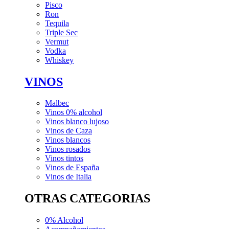
Pisco
Ron
Tequila
Triple Sec
Vermut
Vodka
Whiskey
VINOS
Malbec
Vinos 0% alcohol
Vinos blanco lujoso
Vinos de Caza
Vinos blancos
Vinos rosados
Vinos tintos
Vinos de España
Vinos de Italia
OTRAS CATEGORIAS
0% Alcohol