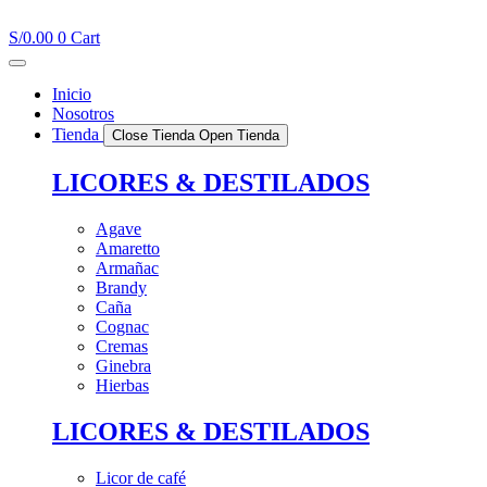
Ir
al
S/
0.00
0
Cart
contenido
Inicio
Nosotros
Tienda
Close Tienda
Open Tienda
LICORES & DESTILADOS
Agave
Amaretto
Armañac
Brandy
Caña
Cognac
Cremas
Ginebra
Hierbas
LICORES & DESTILADOS
Licor de café