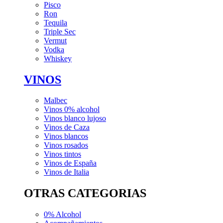
Pisco
Ron
Tequila
Triple Sec
Vermut
Vodka
Whiskey
VINOS
Malbec
Vinos 0% alcohol
Vinos blanco lujoso
Vinos de Caza
Vinos blancos
Vinos rosados
Vinos tintos
Vinos de España
Vinos de Italia
OTRAS CATEGORIAS
0% Alcohol