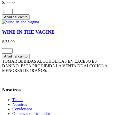
S/
50.00
cantidad
THE
HAPPY
Añadir al carrito
WINE
cantidad
WINE IN THE VAGINE
S/
55.00
WINE
IN
Añadir al carrito
THE
TOMAR BEBIDAS ALCOHÓLICAS EN EXCESO ES
VAGINE
DAÑINO. ESTÁ PROHIBIDA LA VENTA DE ALCOHOL A
cantidad
MENORES DE 18 AÑOS.
Nosotros
Tienda
Nosotros
Contáctanos
Quieres ser distribuidor