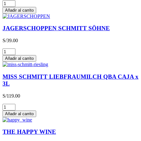
Glühwein
cantidad
Añadir al carrito
JAGERSCHOPPEN SCHMITT SÖHNE
S/
39.00
JAGERSCHOPPEN
SCHMITT
Añadir al carrito
SÖHNE
cantidad
MISS SCHMITT LIEBFRAUMILCH QBA CAJA x
3L
S/
119.00
MISS
SCHMITT
Añadir al carrito
LIEBFRAUMILCH
QBA
CAJA
THE HAPPY WINE
x
3L