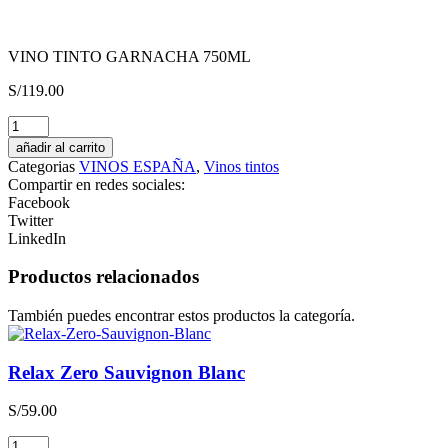
VINO TINTO GARNACHA 750ML
S/
119.00
Pisco
Tacama
añadir al carrito
Demonio
Categorias
VINOS ESPAÑA
,
Vinos tintos
de
Compartir en redes sociales:
los
Facebook
Andes
Twitter
Quebranta
LinkedIn
cantidad
Productos relacionados
También puedes encontrar estos productos la categoría.
Relax Zero Sauvignon Blanc
S/
59.00
Relax