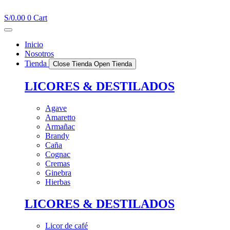
Ir
al
S/
0.00
0
Cart
contenido
Inicio
Nosotros
Tienda
Close Tienda
Open Tienda
LICORES & DESTILADOS
Agave
Amaretto
Armañac
Brandy
Caña
Cognac
Cremas
Ginebra
Hierbas
LICORES & DESTILADOS
Licor de café