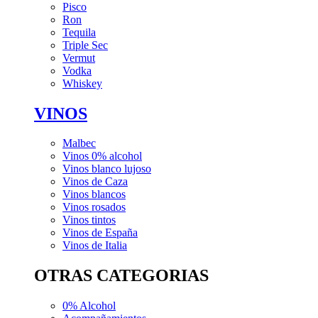
Pisco
Ron
Tequila
Triple Sec
Vermut
Vodka
Whiskey
VINOS
Malbec
Vinos 0% alcohol
Vinos blanco lujoso
Vinos de Caza
Vinos blancos
Vinos rosados
Vinos tintos
Vinos de España
Vinos de Italia
OTRAS CATEGORIAS
0% Alcohol