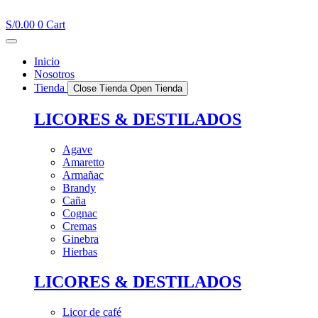
Ir
al
S/
0.00
0
Cart
contenido
Inicio
Nosotros
Tienda
Close Tienda
Open Tienda
LICORES & DESTILADOS
Agave
Amaretto
Armañac
Brandy
Caña
Cognac
Cremas
Ginebra
Hierbas
LICORES & DESTILADOS
Licor de café