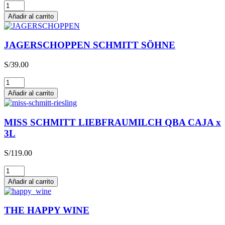
Glühwein
cantidad
Añadir al carrito
JAGERSCHOPPEN SCHMITT SÖHNE
S/
39.00
JAGERSCHOPPEN
SCHMITT
Añadir al carrito
SÖHNE
cantidad
MISS SCHMITT LIEBFRAUMILCH QBA CAJA x
3L
S/
119.00
MISS
SCHMITT
Añadir al carrito
LIEBFRAUMILCH
QBA
CAJA
THE HAPPY WINE
x
3L