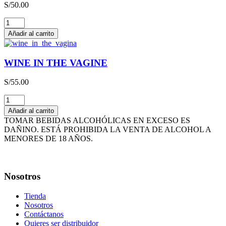
S/
50.00
cantidad
THE
HAPPY
Añadir al carrito
WINE
cantidad
WINE IN THE VAGINE
S/
55.00
WINE
IN
Añadir al carrito
THE
TOMAR BEBIDAS ALCOHÓLICAS EN EXCESO ES
VAGINE
DAÑINO. ESTÁ PROHIBIDA LA VENTA DE ALCOHOL A
cantidad
MENORES DE 18 AÑOS.
Nosotros
Tienda
Nosotros
Contáctanos
Quieres ser distribuidor