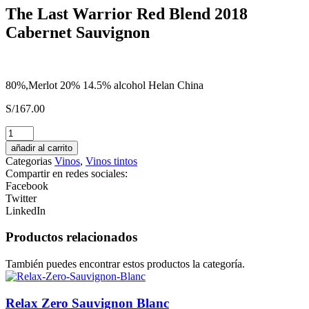
The Last Warrior Red Blend 2018
Cabernet Sauvignon
80%,Merlot 20% 14.5% alcohol Helan China
S/
167.00
Pisco
Casta
añadir al carrito
de
Categorias
Vinos
,
Vinos tintos
León
Compartir en redes sociales:
El
Facebook
Patriota
Twitter
Bicentenario
LinkedIn
Italia
cantidad
Productos relacionados
También puedes encontrar estos productos la categoría.
Relax Zero Sauvignon Blanc