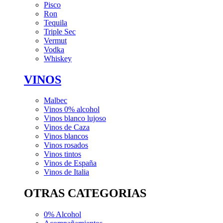
Pisco
Ron
Tequila
Triple Sec
Vermut
Vodka
Whiskey
VINOS
Malbec
Vinos 0% alcohol
Vinos blanco lujoso
Vinos de Caza
Vinos blancos
Vinos rosados
Vinos tintos
Vinos de España
Vinos de Italia
OTRAS CATEGORIAS
0% Alcohol