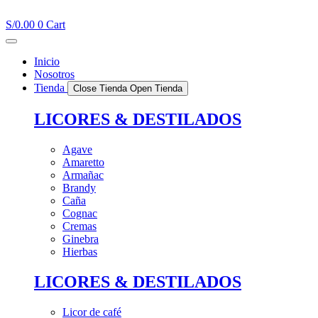
Ir
al
S/
0.00
0
Cart
contenido
Inicio
Nosotros
Tienda
Close Tienda
Open Tienda
LICORES & DESTILADOS
Agave
Amaretto
Armañac
Brandy
Caña
Cognac
Cremas
Ginebra
Hierbas
LICORES & DESTILADOS
Licor de café