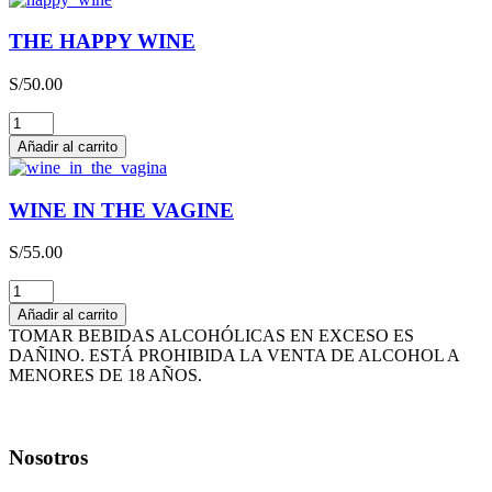
QBA
CAJA
THE HAPPY WINE
x
3L
S/
50.00
cantidad
THE
HAPPY
Añadir al carrito
WINE
cantidad
WINE IN THE VAGINE
S/
55.00
WINE
IN
Añadir al carrito
THE
TOMAR BEBIDAS ALCOHÓLICAS EN EXCESO ES
VAGINE
DAÑINO. ESTÁ PROHIBIDA LA VENTA DE ALCOHOL A
cantidad
MENORES DE 18 AÑOS.
Nosotros