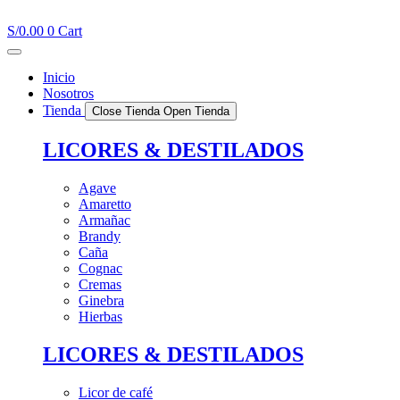
Ir
al
S/
0.00
0
Cart
contenido
Inicio
Nosotros
Tienda
Close Tienda
Open Tienda
LICORES & DESTILADOS
Agave
Amaretto
Armañac
Brandy
Caña
Cognac
Cremas
Ginebra
Hierbas
LICORES & DESTILADOS
Licor de café