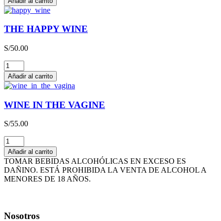
Añadir al carrito
LIEBFRAUMILCH
QBA
CAJA
THE HAPPY WINE
x
3L
S/
50.00
cantidad
THE
HAPPY
Añadir al carrito
WINE
cantidad
WINE IN THE VAGINE
S/
55.00
WINE
IN
Añadir al carrito
THE
TOMAR BEBIDAS ALCOHÓLICAS EN EXCESO ES
VAGINE
DAÑINO. ESTÁ PROHIBIDA LA VENTA DE ALCOHOL A
cantidad
MENORES DE 18 AÑOS.
Nosotros