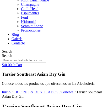
Acompañamientos
Champagne
Chilli Head
Espumantes
Funf
Hidromiel
Schmitt Sohne
Promociones
Blog
Galería
Contacto
Search
Search
S/
0.00
0
Cart
Tarsier Southeast Asian Dry Gin
Conoce todos los productos que ofrecemos en La Alcoholeria
Inicio
/
LICORES & DESTILADOS
/
Ginebra
/ Tarsier Southeast
Asian Dry Gin
Tarsier Southeast Asian Dry Gin