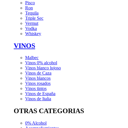
Pisco
Ron
Tequila
Triple Sec
Vermut
Vodka
Whiskey
VINOS
Malbec
Vinos 0% alcohol
Vinos blanco lujoso
Vinos de Caza
Vinos blancos
Vinos rosados
Vinos tintos
Vinos de España
Vinos de Italia
OTRAS CATEGORIAS
0% Alcohol