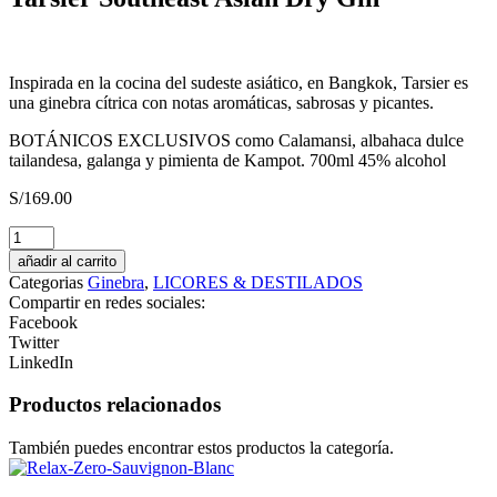
Inspirada en la cocina del sudeste asiático, en Bangkok, Tarsier es
una ginebra cítrica con notas aromáticas, sabrosas y picantes.
BOTÁNICOS EXCLUSIVOS como Calamansi, albahaca dulce
tailandesa, galanga y pimienta de Kampot. 700ml 45% alcohol
S/
169.00
Pisco
Tacama
añadir al carrito
Demonio
Categorias
Ginebra
,
LICORES & DESTILADOS
de
Compartir en redes sociales:
los
Facebook
Andes
Twitter
Quebranta
LinkedIn
cantidad
Productos relacionados
También puedes encontrar estos productos la categoría.