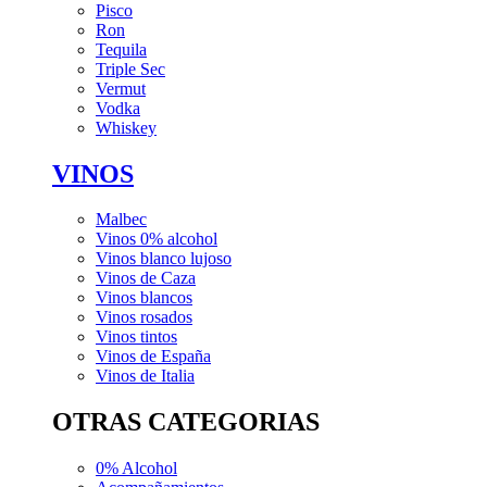
Pisco
Ron
Tequila
Triple Sec
Vermut
Vodka
Whiskey
VINOS
Malbec
Vinos 0% alcohol
Vinos blanco lujoso
Vinos de Caza
Vinos blancos
Vinos rosados
Vinos tintos
Vinos de España
Vinos de Italia
OTRAS CATEGORIAS
0% Alcohol