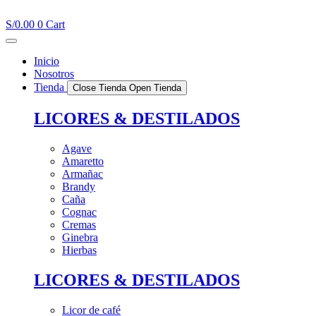
Ir
al
S/
0.00
0
Cart
contenido
Inicio
Nosotros
Tienda
Close Tienda
Open Tienda
LICORES & DESTILADOS
Agave
Amaretto
Armañac
Brandy
Caña
Cognac
Cremas
Ginebra
Hierbas
LICORES & DESTILADOS
Licor de café