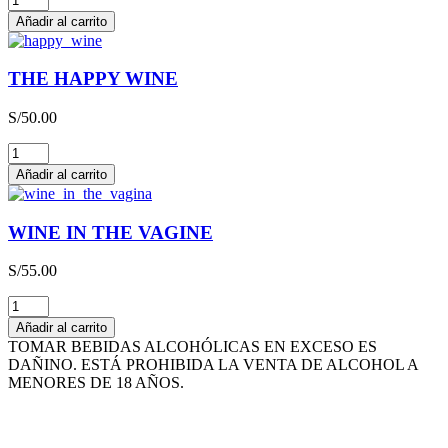
SCHMITT
Añadir al carrito
LIEBFRAUMILCH
QBA
CAJA
THE HAPPY WINE
x
3L
S/
50.00
cantidad
THE
HAPPY
Añadir al carrito
WINE
cantidad
WINE IN THE VAGINE
S/
55.00
WINE
IN
Añadir al carrito
THE
TOMAR BEBIDAS ALCOHÓLICAS EN EXCESO ES
VAGINE
DAÑINO. ESTÁ PROHIBIDA LA VENTA DE ALCOHOL A
cantidad
MENORES DE 18 AÑOS.