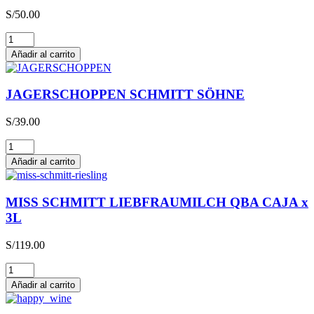
S/
50.00
Glühwein
cantidad
Añadir al carrito
JAGERSCHOPPEN SCHMITT SÖHNE
S/
39.00
JAGERSCHOPPEN
SCHMITT
Añadir al carrito
SÖHNE
cantidad
MISS SCHMITT LIEBFRAUMILCH QBA CAJA x
3L
S/
119.00
MISS
SCHMITT
Añadir al carrito
LIEBFRAUMILCH
QBA