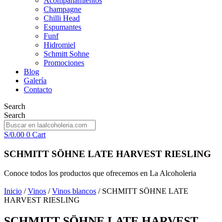
Acompañamientos
Champagne
Chilli Head
Espumantes
Funf
Hidromiel
Schmitt Sohne
Promociones
Blog
Galería
Contacto
Search
Search
S/
0.00
0
Cart
SCHMITT SÖHNE LATE HARVEST RIESLING
Conoce todos los productos que ofrecemos en La Alcoholeria
Inicio
/
Vinos
/
Vinos blancos
/ SCHMITT SÖHNE LATE
HARVEST RIESLING
SCHMITT SÖHNE LATE HARVEST