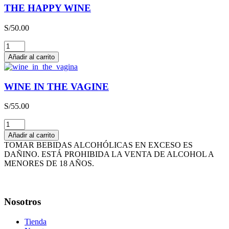
CAJA
THE HAPPY WINE
x
3L
S/
50.00
cantidad
THE
HAPPY
Añadir al carrito
WINE
cantidad
WINE IN THE VAGINE
S/
55.00
WINE
IN
Añadir al carrito
THE
TOMAR BEBIDAS ALCOHÓLICAS EN EXCESO ES
VAGINE
DAÑINO. ESTÁ PROHIBIDA LA VENTA DE ALCOHOL A
cantidad
MENORES DE 18 AÑOS.
Nosotros
Tienda