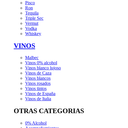
Pisco
Ron
Tequila
Triple Sec
Vermut
Vodka
Whiskey
VINOS
Malbec
Vinos 0% alcohol
Vinos blanco lujoso
Vinos de Caza
Vinos blancos
Vinos rosados
Vinos tintos
Vinos de España
Vinos de Italia
OTRAS CATEGORIAS
0% Alcohol