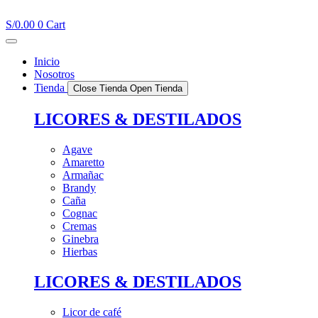
Ir
al
S/
0.00
0
Cart
contenido
Inicio
Nosotros
Tienda
Close Tienda
Open Tienda
LICORES & DESTILADOS
Agave
Amaretto
Armañac
Brandy
Caña
Cognac
Cremas
Ginebra
Hierbas
LICORES & DESTILADOS
Licor de café