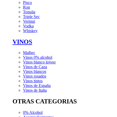
Pisco
Ron
Tequila
Triple Sec
Vermut
Vodka
Whiskey
VINOS
Malbec
Vinos 0% alcohol
Vinos blanco lujoso
Vinos de Caza
Vinos blancos
Vinos rosados
Vinos tintos
Vinos de España
Vinos de Italia
OTRAS CATEGORIAS
0% Alcohol