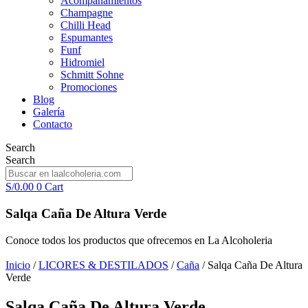
Acompañamientos
Champagne
Chilli Head
Espumantes
Funf
Hidromiel
Schmitt Sohne
Promociones
Blog
Galería
Contacto
Search
Search
S/
0.00
0
Cart
Salqa Caña De Altura Verde
Conoce todos los productos que ofrecemos en La Alcoholeria
Inicio
/
LICORES & DESTILADOS
/
Caña
/ Salqa Caña De Altura
Verde
Salqa Caña De Altura Verde