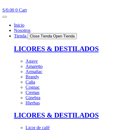
Ir
al
S/
0.00
0
Cart
contenido
Inicio
Nosotros
Tienda
Close Tienda
Open Tienda
LICORES & DESTILADOS
Agave
Amaretto
Armañac
Brandy
Caña
Cognac
Cremas
Ginebra
Hierbas
LICORES & DESTILADOS
Licor de café