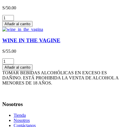
3L
S/
50.00
cantidad
THE
HAPPY
Añadir al carrito
WINE
cantidad
WINE IN THE VAGINE
S/
55.00
WINE
IN
Añadir al carrito
THE
TOMAR BEBIDAS ALCOHÓLICAS EN EXCESO ES
VAGINE
DAÑINO. ESTÁ PROHIBIDA LA VENTA DE ALCOHOL A
cantidad
MENORES DE 18 AÑOS.
Nosotros
Tienda
Nosotros
Contáctanos