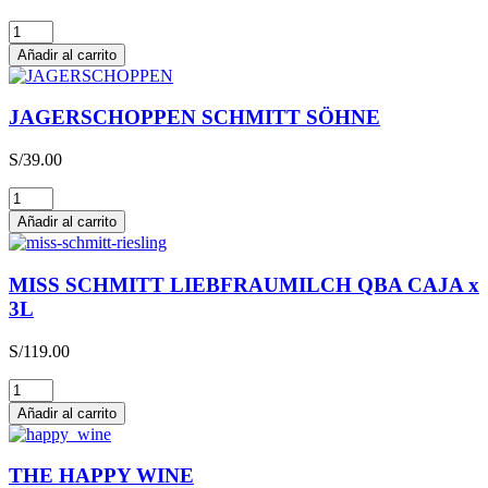
Glühwein
cantidad
Añadir al carrito
JAGERSCHOPPEN SCHMITT SÖHNE
S/
39.00
JAGERSCHOPPEN
SCHMITT
Añadir al carrito
SÖHNE
cantidad
MISS SCHMITT LIEBFRAUMILCH QBA CAJA x
3L
S/
119.00
MISS
SCHMITT
Añadir al carrito
LIEBFRAUMILCH
QBA
CAJA
THE HAPPY WINE
x