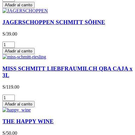
cantidad
Añadir al carrito
JAGERSCHOPPEN SCHMITT SÖHNE
S/
39.00
JAGERSCHOPPEN
SCHMITT
Añadir al carrito
SÖHNE
cantidad
MISS SCHMITT LIEBFRAUMILCH QBA CAJA x
3L
S/
119.00
MISS
SCHMITT
Añadir al carrito
LIEBFRAUMILCH
QBA
CAJA
THE HAPPY WINE
x
3L
S/
50.00
cantidad