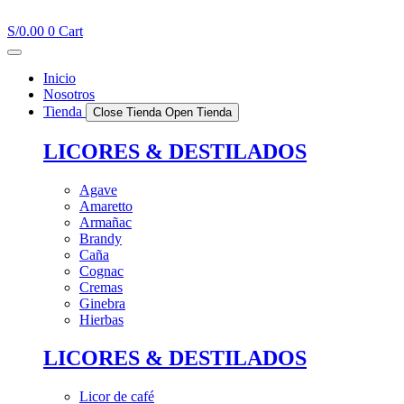
Ir
al
S/
0.00
0
Cart
contenido
Inicio
Nosotros
Tienda
Close Tienda
Open Tienda
LICORES & DESTILADOS
Agave
Amaretto
Armañac
Brandy
Caña
Cognac
Cremas
Ginebra
Hierbas
LICORES & DESTILADOS
Licor de café