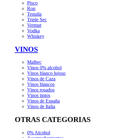
Pisco
Ron
Tequila
Triple Sec
Vermut
Vodka
Whiskey
VINOS
Malbec
Vinos 0% alcohol
Vinos blanco lujoso
Vinos de Caza
Vinos blancos
Vinos rosados
Vinos tintos
Vinos de España
Vinos de Italia
OTRAS CATEGORIAS
0% Alcohol