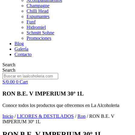
Acompañamientos
Champagne
Chilli Head
Espumantes
Funf
Hidromiel
Schmitt Sohne
Promociones
Blog
Galería
Contacto
Search
Search
S/
0.00
0
Cart
RON B.E. V IMPERIUM 30º 1L
Conoce todos los productos que ofrecemos en La Alcoholeria
Inicio
/
LICORES & DESTILADOS
/
Ron
/ RON B.E. V
IMPERIUM 30º 1L
RON B.E. V IMPERIUM 30º 1L