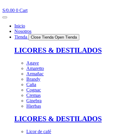
Ir
al
S/
0.00
0
Cart
contenido
Inicio
Nosotros
Tienda
Close Tienda
Open Tienda
LICORES & DESTILADOS
Agave
Amaretto
Armañac
Brandy
Caña
Cognac
Cremas
Ginebra
Hierbas
LICORES & DESTILADOS
Licor de café