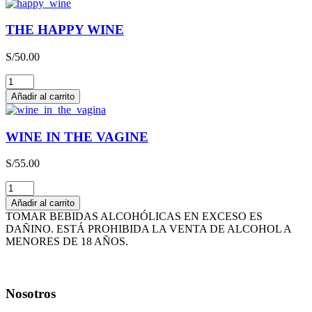
QBA
CAJA
THE HAPPY WINE
x
3L
S/
50.00
cantidad
THE
HAPPY
Añadir al carrito
WINE
cantidad
WINE IN THE VAGINE
S/
55.00
WINE
IN
Añadir al carrito
THE
TOMAR BEBIDAS ALCOHÓLICAS EN EXCESO ES
VAGINE
DAÑINO. ESTÁ PROHIBIDA LA VENTA DE ALCOHOL A
cantidad
MENORES DE 18 AÑOS.
Nosotros