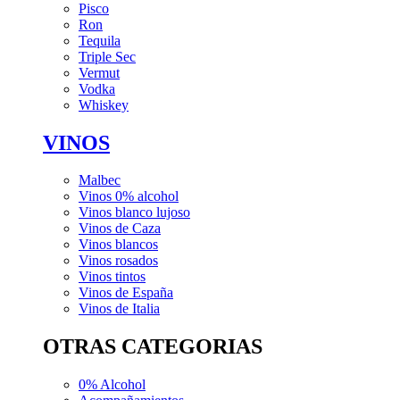
Pisco
Ron
Tequila
Triple Sec
Vermut
Vodka
Whiskey
VINOS
Malbec
Vinos 0% alcohol
Vinos blanco lujoso
Vinos de Caza
Vinos blancos
Vinos rosados
Vinos tintos
Vinos de España
Vinos de Italia
OTRAS CATEGORIAS
0% Alcohol