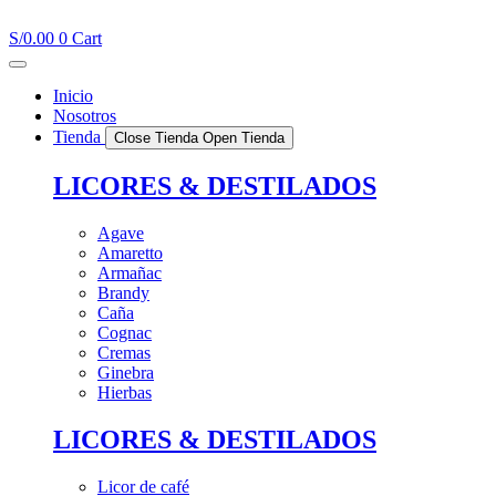
Ir
al
S/
0.00
0
Cart
contenido
Inicio
Nosotros
Tienda
Close Tienda
Open Tienda
LICORES & DESTILADOS
Agave
Amaretto
Armañac
Brandy
Caña
Cognac
Cremas
Ginebra
Hierbas
LICORES & DESTILADOS
Licor de café