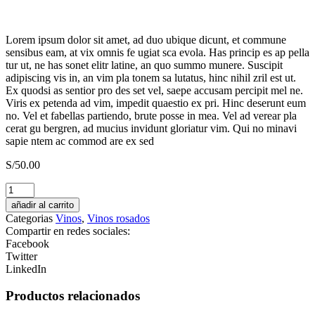
Lorem ipsum dolor sit amet, ad duo ubique dicunt, et commune
sensibus eam, at vix omnis fe ugiat sca evola. Has princip es ap pella
tur ut, ne has sonet elitr latine, an quo summo munere. Suscipit
adipiscing vis in, an vim pla tonem sa lutatus, hinc nihil zril est ut.
Ex quodsi as sentior pro des set vel, saepe accusam percipit mel ne.
Viris ex petenda ad vim, impedit quaestio ex pri. Hinc deserunt eum
no. Vel et fabellas partiendo, brute posse in mea. Vel ad verear pla
cerat gu bergren, ad mucius invidunt gloriatur vim. Qui no minavi
sapie ntem ac commod are ex sed
S/
50.00
Pisco
Monte
añadir al carrito
Luna
Categorias
Vinos
,
Vinos rosados
Acholado
Compartir en redes sociales:
cantidad
Facebook
Twitter
LinkedIn
Productos relacionados