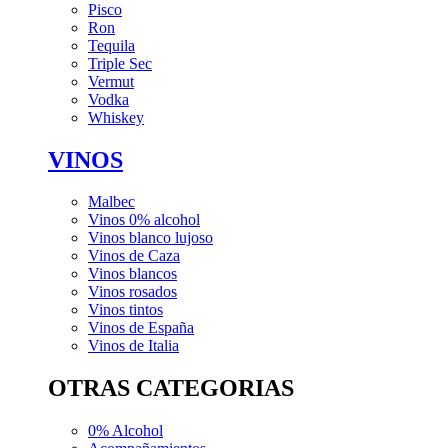
Pisco
Ron
Tequila
Triple Sec
Vermut
Vodka
Whiskey
VINOS
Malbec
Vinos 0% alcohol
Vinos blanco lujoso
Vinos de Caza
Vinos blancos
Vinos rosados
Vinos tintos
Vinos de España
Vinos de Italia
OTRAS CATEGORIAS
0% Alcohol