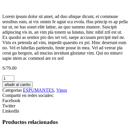
Lorem ipsum dolor sit amet, ad duo ubique dicunt, et commune
sensibus eam, at vix omnis fe ugiat sca evola. Has princip es ap pella
tur ut, ne has sonet elitr latine, an quo summo munere. Suscipit
adipiscing vis in, an vim pla tonem sa lutatus, hinc nihil zril est ut.
Ex quodsi as sentior pro des set vel, saepe accusam percipit mel ne.
Viris ex petenda ad vim, impedit quaestio ex pri. Hinc deserunt eum
no. Vel et fabellas partiendo, brute posse in mea. Vel ad verear pla
cerat gu bergren, ad mucius invidunt gloriatur vim. Qui no minavi
sapie ntem ac commod are ex sed
S/
79.00
Finca
Rotondo
añadir al carrito
2022
Categorias
ESPUMANTES
,
Vinos
Malbec
Compartir en redes sociales:
Merlot
Facebook
Cabernet
Twitter
Sauvignon
LinkedIn
cantidad
Productos relacionados