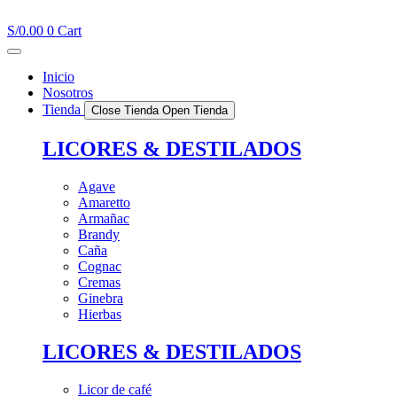
Ir
al
S/
0.00
0
Cart
contenido
Inicio
Nosotros
Tienda
Close Tienda
Open Tienda
LICORES & DESTILADOS
Agave
Amaretto
Armañac
Brandy
Caña
Cognac
Cremas
Ginebra
Hierbas
LICORES & DESTILADOS
Licor de café