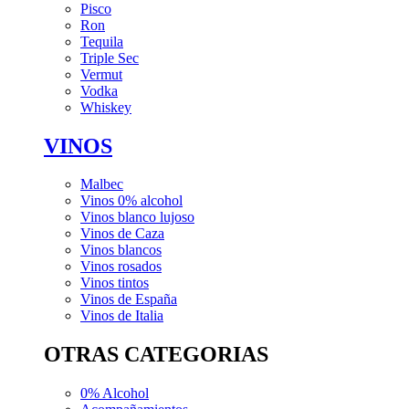
Pisco
Ron
Tequila
Triple Sec
Vermut
Vodka
Whiskey
VINOS
Malbec
Vinos 0% alcohol
Vinos blanco lujoso
Vinos de Caza
Vinos blancos
Vinos rosados
Vinos tintos
Vinos de España
Vinos de Italia
OTRAS CATEGORIAS
0% Alcohol