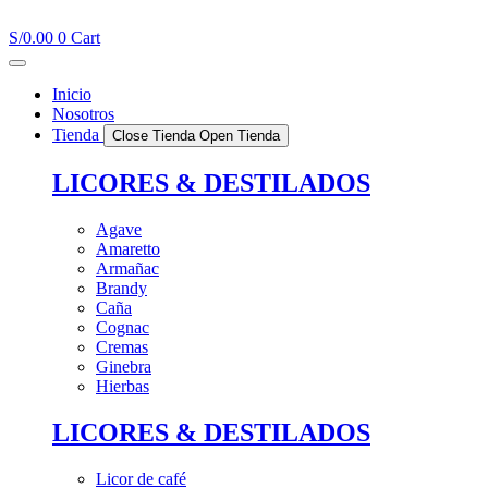
Ir
al
S/
0.00
0
Cart
contenido
Inicio
Nosotros
Tienda
Close Tienda
Open Tienda
LICORES & DESTILADOS
Agave
Amaretto
Armañac
Brandy
Caña
Cognac
Cremas
Ginebra
Hierbas
LICORES & DESTILADOS
Licor de café