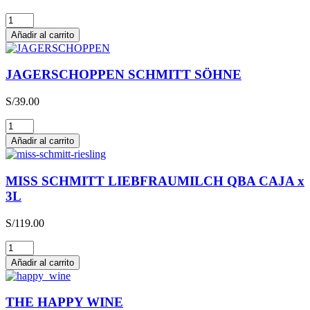
Glühwein
cantidad
Añadir al carrito
JAGERSCHOPPEN SCHMITT SÖHNE
S/
39.00
JAGERSCHOPPEN
SCHMITT
Añadir al carrito
SÖHNE
cantidad
MISS SCHMITT LIEBFRAUMILCH QBA CAJA x
3L
S/
119.00
MISS
SCHMITT
Añadir al carrito
LIEBFRAUMILCH
QBA
CAJA
THE HAPPY WINE
x