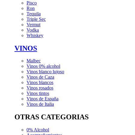
Pisco
Ron
Tequila
Triple Sec
Vermut
Vodka
Whiskey
VINOS
Malbec
Vinos 0% alcohol
Vinos blanco lujoso
Vinos de Caza
Vinos blancos
Vinos rosados
Vinos tintos
Vinos de España
Vinos de Italia
OTRAS CATEGORIAS
0% Alcohol