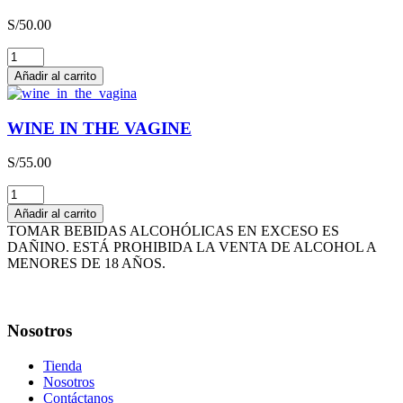
3L
S/
50.00
cantidad
THE
HAPPY
Añadir al carrito
WINE
cantidad
WINE IN THE VAGINE
S/
55.00
WINE
IN
Añadir al carrito
THE
TOMAR BEBIDAS ALCOHÓLICAS EN EXCESO ES
VAGINE
DAÑINO. ESTÁ PROHIBIDA LA VENTA DE ALCOHOL A
cantidad
MENORES DE 18 AÑOS.
Nosotros
Tienda
Nosotros
Contáctanos