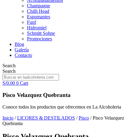
Acompañamientos
Champagne
Chilli Head
Espumantes
Funf
Hidromiel
Schmitt Sohne
Promociones
Blog
Galería
Contacto
Search
Search
S/
0.00
0
Cart
Pisco Velazquez Quebranta
Conoce todos los productos que ofrecemos en La Alcoholeria
Inicio
/
LICORES & DESTILADOS
/
Pisco
/ Pisco Velazquez
Quebranta
Pisco Velazquez Quebranta