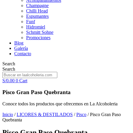
Acompañamientos
Champagne
Chilli Head
Espumantes
Funf
Hidromiel
Schmitt Sohne
Promociones
Blog
Galería
Contacto
Search
Search
S/
0.00
0
Cart
Pisco Gran Paso Quebranta
Conoce todos los productos que ofrecemos en La Alcoholeria
Inicio
/
LICORES & DESTILADOS
/
Pisco
/ Pisco Gran Paso
Quebranta
Pisco Gran Paso Quebranta