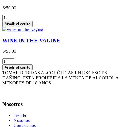
3L
S/
50.00
cantidad
THE
HAPPY
Añadir al carrito
WINE
cantidad
WINE IN THE VAGINE
S/
55.00
WINE
IN
Añadir al carrito
THE
TOMAR BEBIDAS ALCOHÓLICAS EN EXCESO ES
VAGINE
DAÑINO. ESTÁ PROHIBIDA LA VENTA DE ALCOHOL A
cantidad
MENORES DE 18 AÑOS.
Nosotros
Tienda
Nosotros
Contáctanos