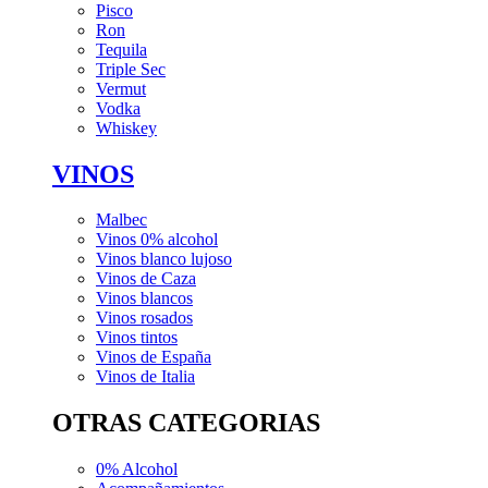
Pisco
Ron
Tequila
Triple Sec
Vermut
Vodka
Whiskey
VINOS
Malbec
Vinos 0% alcohol
Vinos blanco lujoso
Vinos de Caza
Vinos blancos
Vinos rosados
Vinos tintos
Vinos de España
Vinos de Italia
OTRAS CATEGORIAS
0% Alcohol