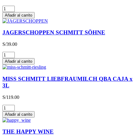
Glühwein
cantidad
Añadir al carrito
JAGERSCHOPPEN SCHMITT SÖHNE
S/
39.00
JAGERSCHOPPEN
SCHMITT
Añadir al carrito
SÖHNE
cantidad
MISS SCHMITT LIEBFRAUMILCH QBA CAJA x
3L
S/
119.00
MISS
SCHMITT
Añadir al carrito
LIEBFRAUMILCH
QBA
CAJA
THE HAPPY WINE
x