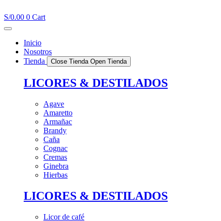
Ir
al
S/
0.00
0
Cart
contenido
Inicio
Nosotros
Tienda
Close Tienda
Open Tienda
LICORES & DESTILADOS
Agave
Amaretto
Armañac
Brandy
Caña
Cognac
Cremas
Ginebra
Hierbas
LICORES & DESTILADOS
Licor de café