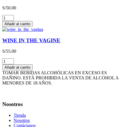
3L
S/
50.00
cantidad
THE
HAPPY
Añadir al carrito
WINE
cantidad
WINE IN THE VAGINE
S/
55.00
WINE
IN
Añadir al carrito
THE
TOMAR BEBIDAS ALCOHÓLICAS EN EXCESO ES
VAGINE
DAÑINO. ESTÁ PROHIBIDA LA VENTA DE ALCOHOL A
cantidad
MENORES DE 18 AÑOS.
Nosotros
Tienda
Nosotros
Contáctanos