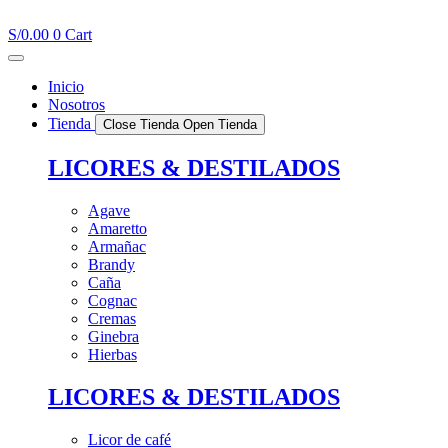
Ir
al
S/
0.00
0
Cart
contenido
Inicio
Nosotros
Tienda
Close Tienda
Open Tienda
LICORES & DESTILADOS
Agave
Amaretto
Armañac
Brandy
Caña
Cognac
Cremas
Ginebra
Hierbas
LICORES & DESTILADOS
Licor de café