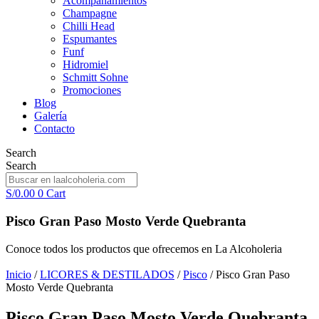
Acompañamientos
Champagne
Chilli Head
Espumantes
Funf
Hidromiel
Schmitt Sohne
Promociones
Blog
Galería
Contacto
Search
Search
S/
0.00
0
Cart
Pisco Gran Paso Mosto Verde Quebranta
Conoce todos los productos que ofrecemos en La Alcoholeria
Inicio
/
LICORES & DESTILADOS
/
Pisco
/ Pisco Gran Paso
Mosto Verde Quebranta
Pisco Gran Paso Mosto Verde Quebranta