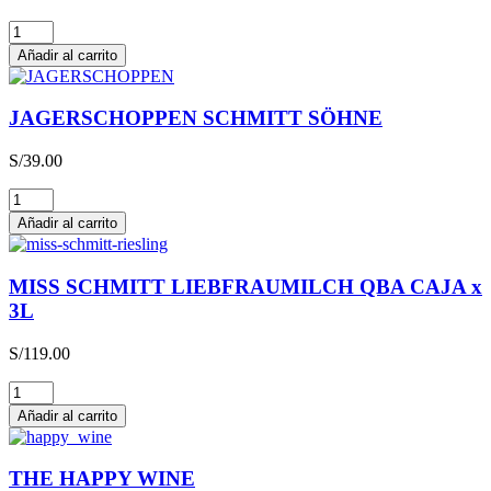
Glühwein
cantidad
Añadir al carrito
JAGERSCHOPPEN SCHMITT SÖHNE
S/
39.00
JAGERSCHOPPEN
SCHMITT
Añadir al carrito
SÖHNE
cantidad
MISS SCHMITT LIEBFRAUMILCH QBA CAJA x
3L
S/
119.00
MISS
SCHMITT
Añadir al carrito
LIEBFRAUMILCH
QBA
CAJA
THE HAPPY WINE
x