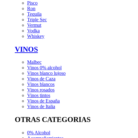
Pisco
Ron
Tequila
Triple Sec
Vermut
Vodka
Whiskey
VINOS
Malbec
Vinos 0% alcohol
Vinos blanco lujoso
Vinos de Caza
Vinos blancos
Vinos rosados
Vinos tintos
Vinos de España
Vinos de Italia
OTRAS CATEGORIAS
0% Alcohol