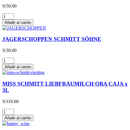
S/
50.00
Glühwein
cantidad
Añadir al carrito
JAGERSCHOPPEN SCHMITT SÖHNE
S/
39.00
JAGERSCHOPPEN
SCHMITT
Añadir al carrito
SÖHNE
cantidad
MISS SCHMITT LIEBFRAUMILCH QBA CAJA x
3L
S/
119.00
MISS
SCHMITT
Añadir al carrito
LIEBFRAUMILCH
QBA