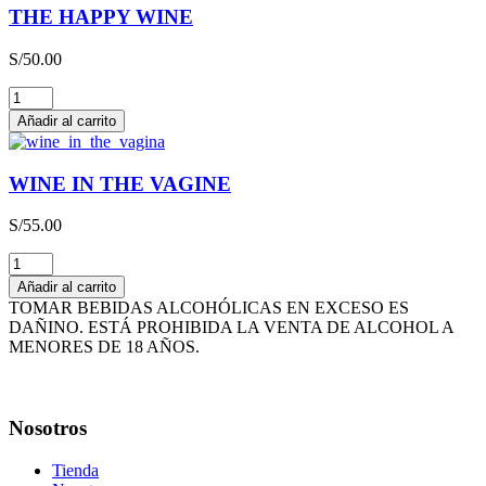
CAJA
THE HAPPY WINE
x
3L
S/
50.00
cantidad
THE
HAPPY
Añadir al carrito
WINE
cantidad
WINE IN THE VAGINE
S/
55.00
WINE
IN
Añadir al carrito
THE
TOMAR BEBIDAS ALCOHÓLICAS EN EXCESO ES
VAGINE
DAÑINO. ESTÁ PROHIBIDA LA VENTA DE ALCOHOL A
cantidad
MENORES DE 18 AÑOS.
Nosotros
Tienda