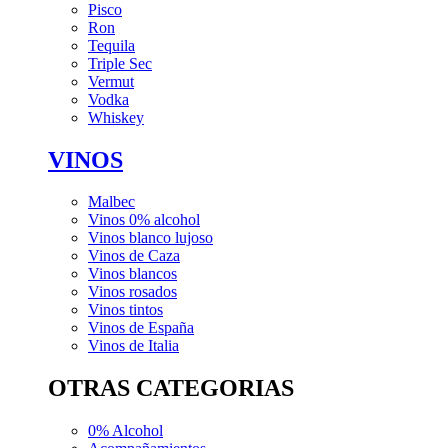
Pisco
Ron
Tequila
Triple Sec
Vermut
Vodka
Whiskey
VINOS
Malbec
Vinos 0% alcohol
Vinos blanco lujoso
Vinos de Caza
Vinos blancos
Vinos rosados
Vinos tintos
Vinos de España
Vinos de Italia
OTRAS CATEGORIAS
0% Alcohol