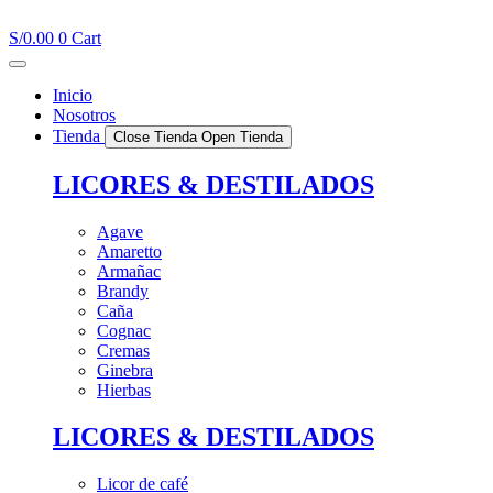
Ir
al
S/
0.00
0
Cart
contenido
Inicio
Nosotros
Tienda
Close Tienda
Open Tienda
LICORES & DESTILADOS
Agave
Amaretto
Armañac
Brandy
Caña
Cognac
Cremas
Ginebra
Hierbas
LICORES & DESTILADOS
Licor de café