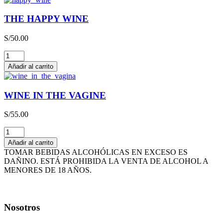
QBA
CAJA
THE HAPPY WINE
x
3L
S/
50.00
cantidad
THE
HAPPY
Añadir al carrito
WINE
cantidad
WINE IN THE VAGINE
S/
55.00
WINE
IN
Añadir al carrito
THE
TOMAR BEBIDAS ALCOHÓLICAS EN EXCESO ES
VAGINE
DAÑINO. ESTÁ PROHIBIDA LA VENTA DE ALCOHOL A
cantidad
MENORES DE 18 AÑOS.
Nosotros