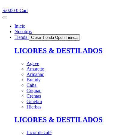
Ir
al
S/
0.00
0
Cart
contenido
Inicio
Nosotros
Tienda
Close Tienda
Open Tienda
LICORES & DESTILADOS
Agave
Amaretto
Armañac
Brandy
Caña
Cognac
Cremas
Ginebra
Hierbas
LICORES & DESTILADOS
Licor de café