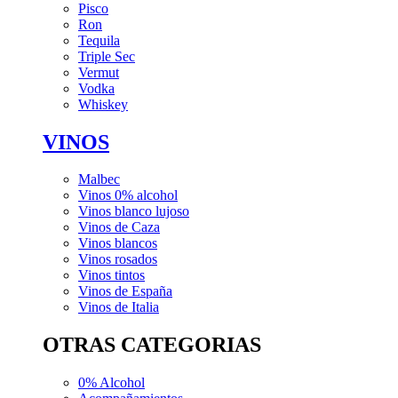
Pisco
Ron
Tequila
Triple Sec
Vermut
Vodka
Whiskey
VINOS
Malbec
Vinos 0% alcohol
Vinos blanco lujoso
Vinos de Caza
Vinos blancos
Vinos rosados
Vinos tintos
Vinos de España
Vinos de Italia
OTRAS CATEGORIAS
0% Alcohol