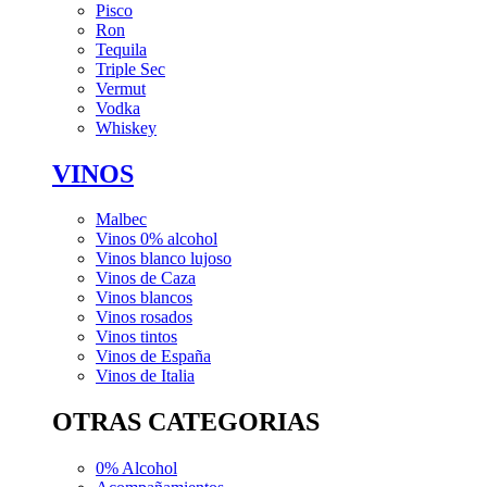
Pisco
Ron
Tequila
Triple Sec
Vermut
Vodka
Whiskey
VINOS
Malbec
Vinos 0% alcohol
Vinos blanco lujoso
Vinos de Caza
Vinos blancos
Vinos rosados
Vinos tintos
Vinos de España
Vinos de Italia
OTRAS CATEGORIAS
0% Alcohol