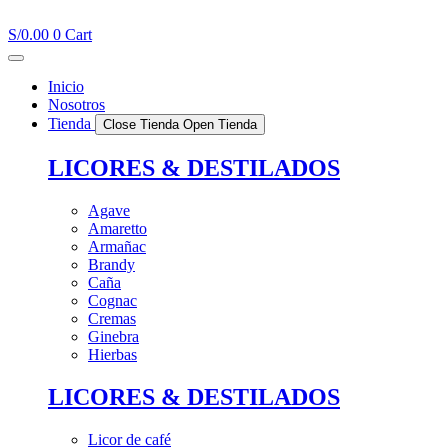
Ir
al
S/
0.00
0
Cart
contenido
Inicio
Nosotros
Tienda
Close Tienda
Open Tienda
LICORES & DESTILADOS
Agave
Amaretto
Armañac
Brandy
Caña
Cognac
Cremas
Ginebra
Hierbas
LICORES & DESTILADOS
Licor de café