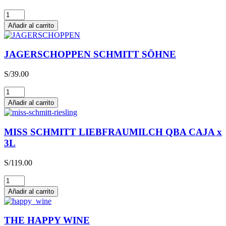
Glühwein
cantidad
Añadir al carrito
JAGERSCHOPPEN SCHMITT SÖHNE
S/
39.00
JAGERSCHOPPEN
SCHMITT
Añadir al carrito
SÖHNE
cantidad
MISS SCHMITT LIEBFRAUMILCH QBA CAJA x
3L
S/
119.00
MISS
SCHMITT
Añadir al carrito
LIEBFRAUMILCH
QBA
CAJA
THE HAPPY WINE
x