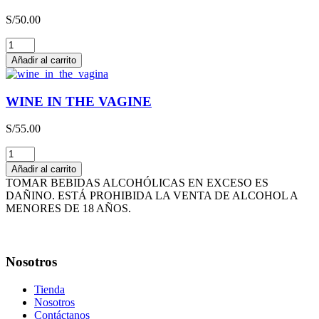
3L
S/
50.00
cantidad
THE
HAPPY
Añadir al carrito
WINE
cantidad
WINE IN THE VAGINE
S/
55.00
WINE
IN
Añadir al carrito
THE
TOMAR BEBIDAS ALCOHÓLICAS EN EXCESO ES
VAGINE
DAÑINO. ESTÁ PROHIBIDA LA VENTA DE ALCOHOL A
cantidad
MENORES DE 18 AÑOS.
Nosotros
Tienda
Nosotros
Contáctanos