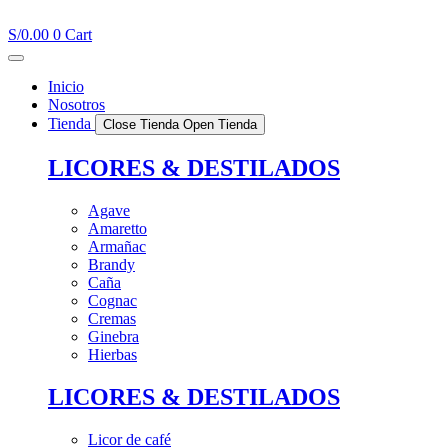
Ir
al
S/
0.00
0
Cart
contenido
Inicio
Nosotros
Tienda
Close Tienda
Open Tienda
LICORES & DESTILADOS
Agave
Amaretto
Armañac
Brandy
Caña
Cognac
Cremas
Ginebra
Hierbas
LICORES & DESTILADOS
Licor de café