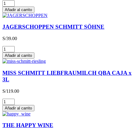
Glühwein
cantidad
Añadir al carrito
JAGERSCHOPPEN SCHMITT SÖHNE
S/
39.00
JAGERSCHOPPEN
SCHMITT
Añadir al carrito
SÖHNE
cantidad
MISS SCHMITT LIEBFRAUMILCH QBA CAJA x
3L
S/
119.00
MISS
SCHMITT
Añadir al carrito
LIEBFRAUMILCH
QBA
CAJA
THE HAPPY WINE
x
3L