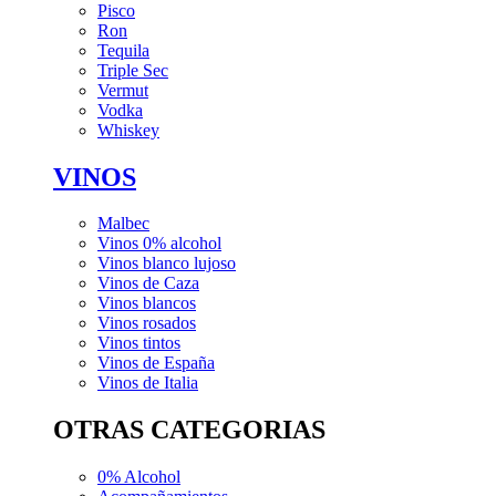
Pisco
Ron
Tequila
Triple Sec
Vermut
Vodka
Whiskey
VINOS
Malbec
Vinos 0% alcohol
Vinos blanco lujoso
Vinos de Caza
Vinos blancos
Vinos rosados
Vinos tintos
Vinos de España
Vinos de Italia
OTRAS CATEGORIAS
0% Alcohol