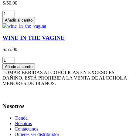
S/
50.00
cantidad
THE
HAPPY
Añadir al carrito
WINE
cantidad
WINE IN THE VAGINE
S/
55.00
WINE
IN
Añadir al carrito
THE
TOMAR BEBIDAS ALCOHÓLICAS EN EXCESO ES
VAGINE
DAÑINO. ESTÁ PROHIBIDA LA VENTA DE ALCOHOL A
cantidad
MENORES DE 18 AÑOS.
Nosotros
Tienda
Nosotros
Contáctanos
Quieres ser distribuidor