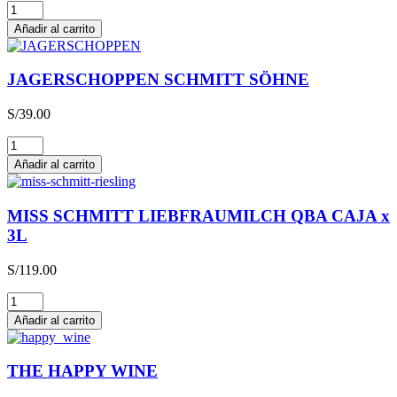
Glühwein
cantidad
Añadir al carrito
JAGERSCHOPPEN SCHMITT SÖHNE
S/
39.00
JAGERSCHOPPEN
SCHMITT
Añadir al carrito
SÖHNE
cantidad
MISS SCHMITT LIEBFRAUMILCH QBA CAJA x
3L
S/
119.00
MISS
SCHMITT
Añadir al carrito
LIEBFRAUMILCH
QBA
CAJA
THE HAPPY WINE
x
3L