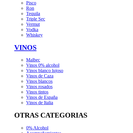
Pisco
Ron
Tequila
Triple Sec
Vermut
Vodka
Whiskey
VINOS
Malbec
Vinos 0% alcohol
Vinos blanco lujoso
Vinos de Caza
Vinos blancos
Vinos rosados
Vinos tintos
Vinos de España
Vinos de Italia
OTRAS CATEGORIAS
0% Alcohol