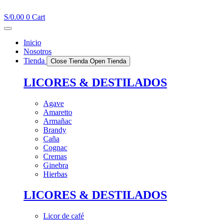
Ir
al
S/
0.00
0
Cart
contenido
Inicio
Nosotros
Tienda
Close Tienda
Open Tienda
LICORES & DESTILADOS
Agave
Amaretto
Armañac
Brandy
Caña
Cognac
Cremas
Ginebra
Hierbas
LICORES & DESTILADOS
Licor de café