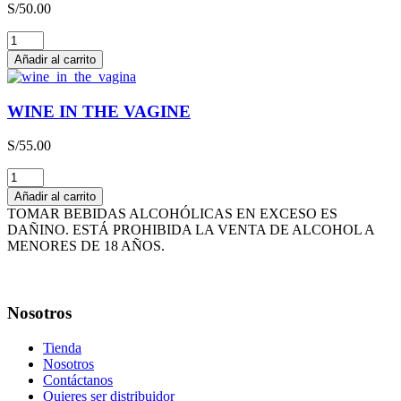
S/
50.00
cantidad
THE
HAPPY
Añadir al carrito
WINE
cantidad
WINE IN THE VAGINE
S/
55.00
WINE
IN
Añadir al carrito
THE
TOMAR BEBIDAS ALCOHÓLICAS EN EXCESO ES
VAGINE
DAÑINO. ESTÁ PROHIBIDA LA VENTA DE ALCOHOL A
cantidad
MENORES DE 18 AÑOS.
Nosotros
Tienda
Nosotros
Contáctanos
Quieres ser distribuidor