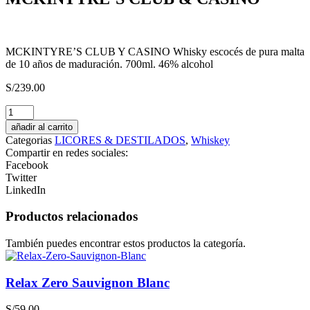
MCKINTYRE’S CLUB Y CASINO Whisky escocés de pura malta
de 10 años de maduración. 700ml. 46% alcohol
S/
239.00
Pisco
Tacama
añadir al carrito
Demonio
Categorias
LICORES & DESTILADOS
,
Whiskey
de
Compartir en redes sociales:
los
Facebook
Andes
Twitter
Quebranta
LinkedIn
cantidad
Productos relacionados
También puedes encontrar estos productos la categoría.
Relax Zero Sauvignon Blanc
S/
59.00