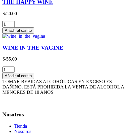
THE HAPPY WINE
x
3L
S/
50.00
cantidad
THE
HAPPY
Añadir al carrito
WINE
cantidad
WINE IN THE VAGINE
S/
55.00
WINE
IN
Añadir al carrito
THE
TOMAR BEBIDAS ALCOHÓLICAS EN EXCESO ES
VAGINE
DAÑINO. ESTÁ PROHIBIDA LA VENTA DE ALCOHOL A
cantidad
MENORES DE 18 AÑOS.
Nosotros
Tienda
Nosotros