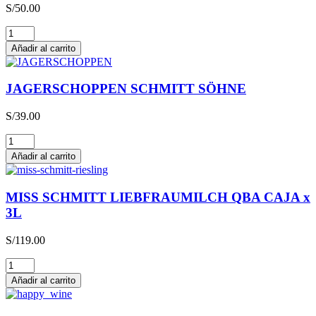
S/
50.00
Glühwein
cantidad
Añadir al carrito
JAGERSCHOPPEN SCHMITT SÖHNE
S/
39.00
JAGERSCHOPPEN
SCHMITT
Añadir al carrito
SÖHNE
cantidad
MISS SCHMITT LIEBFRAUMILCH QBA CAJA x
3L
S/
119.00
MISS
SCHMITT
Añadir al carrito
LIEBFRAUMILCH
QBA
CAJA