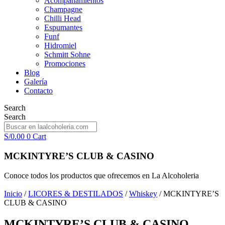
Acompañamientos
Champagne
Chilli Head
Espumantes
Funf
Hidromiel
Schmitt Sohne
Promociones
Blog
Galería
Contacto
Search
Search
S/
0.00
0
Cart
MCKINTYRE’S CLUB & CASINO
Conoce todos los productos que ofrecemos en La Alcoholeria
Inicio
/
LICORES & DESTILADOS
/
Whiskey
/ MCKINTYRE’S
CLUB & CASINO
MCKINTYRE’S CLUB & CASINO