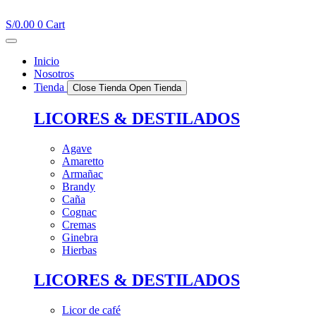
Ir
al
S/
0.00
0
Cart
contenido
Inicio
Nosotros
Tienda
Close Tienda
Open Tienda
LICORES & DESTILADOS
Agave
Amaretto
Armañac
Brandy
Caña
Cognac
Cremas
Ginebra
Hierbas
LICORES & DESTILADOS
Licor de café