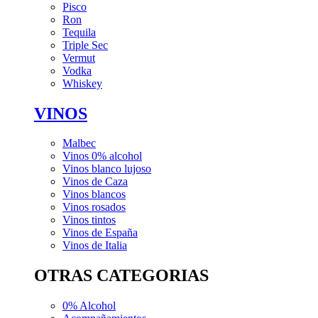
Pisco
Ron
Tequila
Triple Sec
Vermut
Vodka
Whiskey
VINOS
Malbec
Vinos 0% alcohol
Vinos blanco lujoso
Vinos de Caza
Vinos blancos
Vinos rosados
Vinos tintos
Vinos de España
Vinos de Italia
OTRAS CATEGORIAS
0% Alcohol