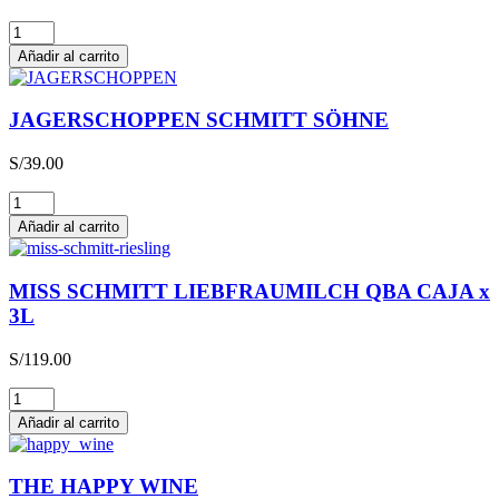
Glühwein
cantidad
Añadir al carrito
JAGERSCHOPPEN SCHMITT SÖHNE
S/
39.00
JAGERSCHOPPEN
SCHMITT
Añadir al carrito
SÖHNE
cantidad
MISS SCHMITT LIEBFRAUMILCH QBA CAJA x
3L
S/
119.00
MISS
SCHMITT
Añadir al carrito
LIEBFRAUMILCH
QBA
CAJA
THE HAPPY WINE
x