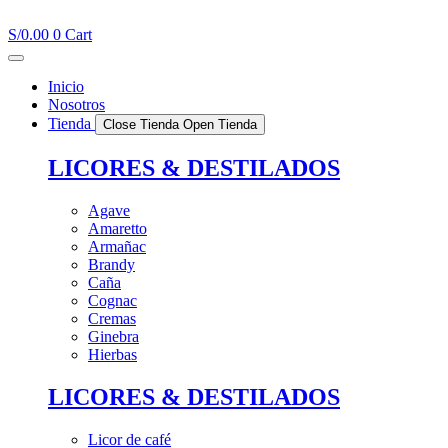
Ir
al
S/
0.00
0
Cart
contenido
Inicio
Nosotros
Tienda
Close Tienda
Open Tienda
LICORES & DESTILADOS
Agave
Amaretto
Armañac
Brandy
Caña
Cognac
Cremas
Ginebra
Hierbas
LICORES & DESTILADOS
Licor de café