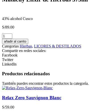
43% alcohol Cusco
S/
89.00
Pisco
Tacama
añadir al carrito
Demonio
Categorias
Hierbas
,
LICORES & DESTILADOS
de
Compartir en redes sociales:
los
Facebook
Andes
Twitter
Quebranta
LinkedIn
cantidad
Productos relacionados
También puedes encontrar estos productos la categoría.
Relax Zero Sauvignon Blanc
S/
59.00