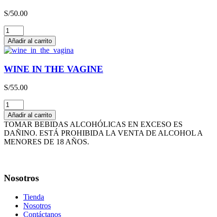
3L
S/
50.00
cantidad
THE
HAPPY
Añadir al carrito
WINE
cantidad
WINE IN THE VAGINE
S/
55.00
WINE
IN
Añadir al carrito
THE
TOMAR BEBIDAS ALCOHÓLICAS EN EXCESO ES
VAGINE
DAÑINO. ESTÁ PROHIBIDA LA VENTA DE ALCOHOL A
cantidad
MENORES DE 18 AÑOS.
Nosotros
Tienda
Nosotros
Contáctanos