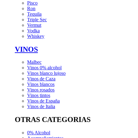
Pisco
Ron
Tequila
Triple Sec
Vermut
Vodka
Whiskey
VINOS
Malbec
Vinos 0% alcohol
Vinos blanco lujoso
Vinos de Caza
Vinos blancos
Vinos rosados
Vinos tintos
Vinos de España
Vinos de Italia
OTRAS CATEGORIAS
0% Alcohol