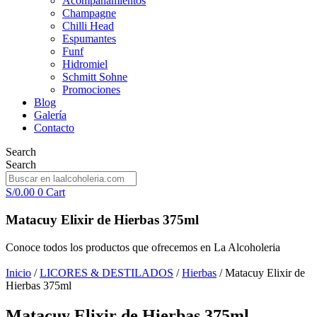
Acompañamientos
Champagne
Chilli Head
Espumantes
Funf
Hidromiel
Schmitt Sohne
Promociones
Blog
Galería
Contacto
Search
Search
S/
0.00
0
Cart
Matacuy Elixir de Hierbas 375ml
Conoce todos los productos que ofrecemos en La Alcoholeria
Inicio
/
LICORES & DESTILADOS
/
Hierbas
/ Matacuy Elixir de
Hierbas 375ml
Matacuy Elixir de Hierbas 375ml