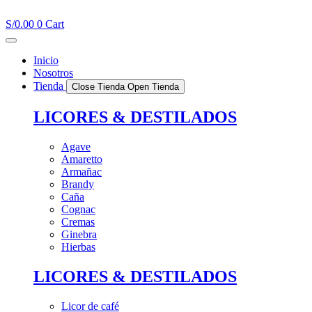
Ir
al
S/
0.00
0
Cart
contenido
Inicio
Nosotros
Tienda
Close Tienda
Open Tienda
LICORES & DESTILADOS
Agave
Amaretto
Armañac
Brandy
Caña
Cognac
Cremas
Ginebra
Hierbas
LICORES & DESTILADOS
Licor de café