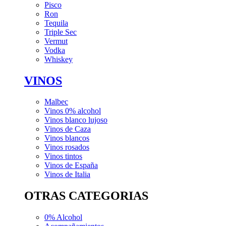
Pisco
Ron
Tequila
Triple Sec
Vermut
Vodka
Whiskey
VINOS
Malbec
Vinos 0% alcohol
Vinos blanco lujoso
Vinos de Caza
Vinos blancos
Vinos rosados
Vinos tintos
Vinos de España
Vinos de Italia
OTRAS CATEGORIAS
0% Alcohol