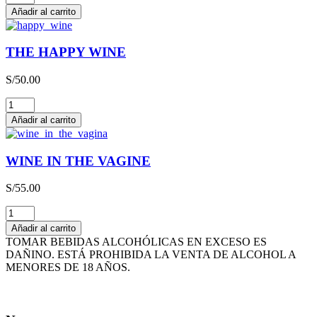
SCHMITT
Añadir al carrito
LIEBFRAUMILCH
QBA
CAJA
THE HAPPY WINE
x
3L
S/
50.00
cantidad
THE
HAPPY
Añadir al carrito
WINE
cantidad
WINE IN THE VAGINE
S/
55.00
WINE
IN
Añadir al carrito
THE
TOMAR BEBIDAS ALCOHÓLICAS EN EXCESO ES
VAGINE
DAÑINO. ESTÁ PROHIBIDA LA VENTA DE ALCOHOL A
cantidad
MENORES DE 18 AÑOS.