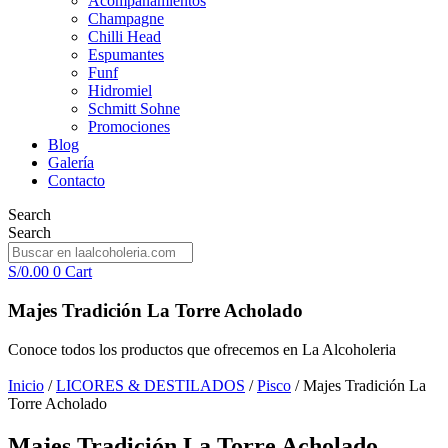
Acompañamientos
Champagne
Chilli Head
Espumantes
Funf
Hidromiel
Schmitt Sohne
Promociones
Blog
Galería
Contacto
Search
Search
S/
0.00
0
Cart
Majes Tradición La Torre Acholado
Conoce todos los productos que ofrecemos en La Alcoholeria
Inicio
/
LICORES & DESTILADOS
/
Pisco
/ Majes Tradición La
Torre Acholado
Majes Tradición La Torre Acholado