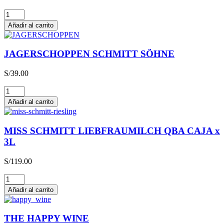
Glühwein
cantidad
Añadir al carrito
JAGERSCHOPPEN SCHMITT SÖHNE
S/
39.00
JAGERSCHOPPEN
SCHMITT
Añadir al carrito
SÖHNE
cantidad
MISS SCHMITT LIEBFRAUMILCH QBA CAJA x
3L
S/
119.00
MISS
SCHMITT
Añadir al carrito
LIEBFRAUMILCH
QBA
CAJA
THE HAPPY WINE
x