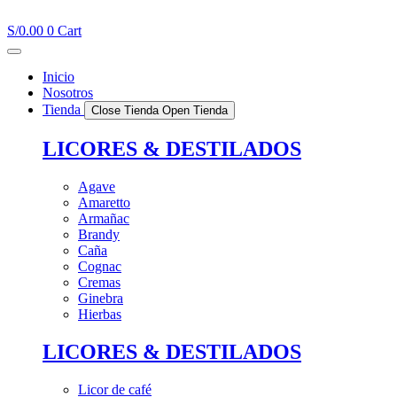
Ir
al
S/
0.00
0
Cart
contenido
Inicio
Nosotros
Tienda
Close Tienda
Open Tienda
LICORES & DESTILADOS
Agave
Amaretto
Armañac
Brandy
Caña
Cognac
Cremas
Ginebra
Hierbas
LICORES & DESTILADOS
Licor de café