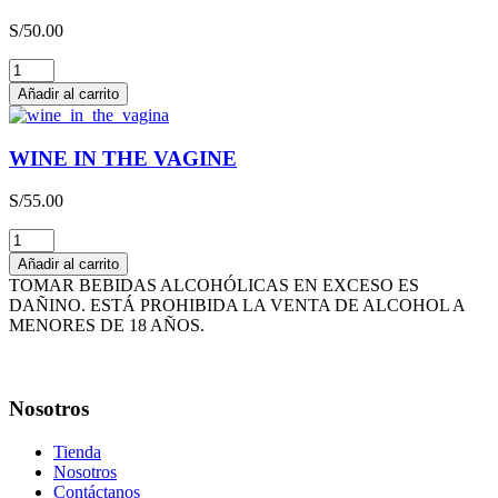
3L
S/
50.00
cantidad
THE
HAPPY
Añadir al carrito
WINE
cantidad
WINE IN THE VAGINE
S/
55.00
WINE
IN
Añadir al carrito
THE
TOMAR BEBIDAS ALCOHÓLICAS EN EXCESO ES
VAGINE
DAÑINO. ESTÁ PROHIBIDA LA VENTA DE ALCOHOL A
cantidad
MENORES DE 18 AÑOS.
Nosotros
Tienda
Nosotros
Contáctanos