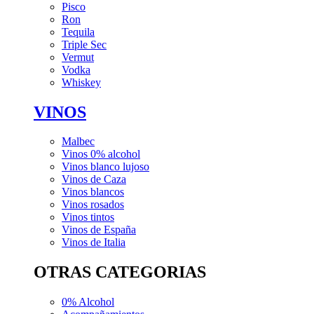
Pisco
Ron
Tequila
Triple Sec
Vermut
Vodka
Whiskey
VINOS
Malbec
Vinos 0% alcohol
Vinos blanco lujoso
Vinos de Caza
Vinos blancos
Vinos rosados
Vinos tintos
Vinos de España
Vinos de Italia
OTRAS CATEGORIAS
0% Alcohol