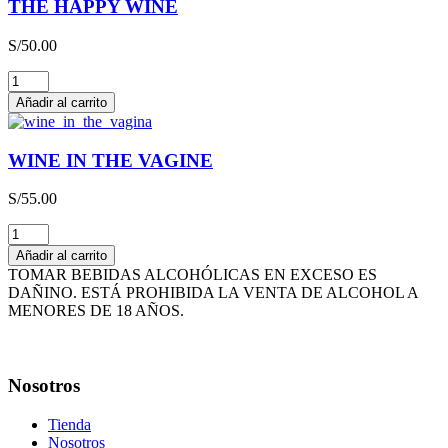
THE HAPPY WINE
x
3L
S/
50.00
cantidad
THE
HAPPY
Añadir al carrito
WINE
cantidad
WINE IN THE VAGINE
S/
55.00
WINE
IN
Añadir al carrito
THE
TOMAR BEBIDAS ALCOHÓLICAS EN EXCESO ES
VAGINE
DAÑINO. ESTÁ PROHIBIDA LA VENTA DE ALCOHOL A
cantidad
MENORES DE 18 AÑOS.
Nosotros
Tienda
Nosotros