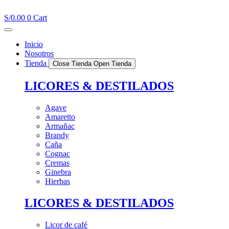
Ir
al
S/
0.00
0
Cart
contenido
Inicio
Nosotros
Tienda
Close Tienda
Open Tienda
LICORES & DESTILADOS
Agave
Amaretto
Armañac
Brandy
Caña
Cognac
Cremas
Ginebra
Hierbas
LICORES & DESTILADOS
Licor de café