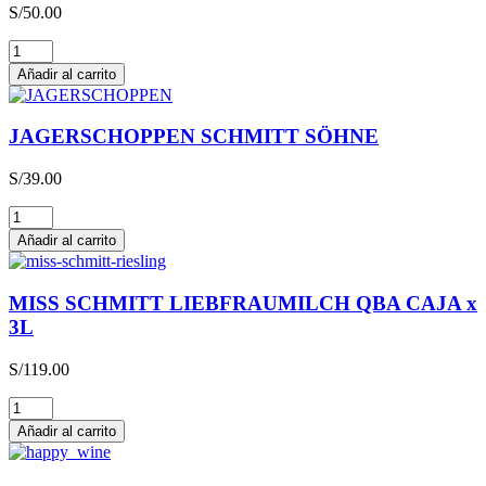
S/
50.00
Glühwein
cantidad
Añadir al carrito
JAGERSCHOPPEN SCHMITT SÖHNE
S/
39.00
JAGERSCHOPPEN
SCHMITT
Añadir al carrito
SÖHNE
cantidad
MISS SCHMITT LIEBFRAUMILCH QBA CAJA x
3L
S/
119.00
MISS
SCHMITT
Añadir al carrito
LIEBFRAUMILCH
QBA
CAJA