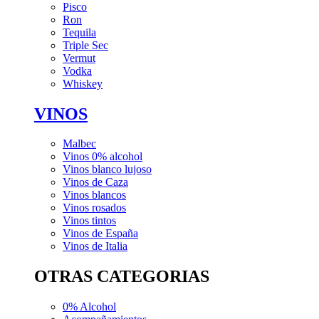
Pisco
Ron
Tequila
Triple Sec
Vermut
Vodka
Whiskey
VINOS
Malbec
Vinos 0% alcohol
Vinos blanco lujoso
Vinos de Caza
Vinos blancos
Vinos rosados
Vinos tintos
Vinos de España
Vinos de Italia
OTRAS CATEGORIAS
0% Alcohol