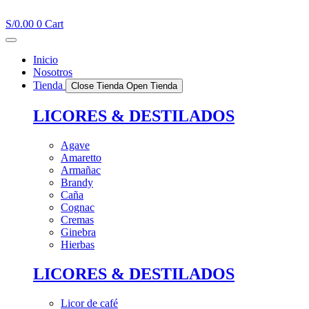
Ir
al
S/
0.00
0
Cart
contenido
Inicio
Nosotros
Tienda
Close Tienda
Open Tienda
LICORES & DESTILADOS
Agave
Amaretto
Armañac
Brandy
Caña
Cognac
Cremas
Ginebra
Hierbas
LICORES & DESTILADOS
Licor de café