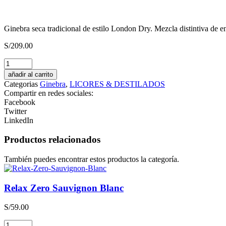
Ginebra seca tradicional de estilo London Dry. Mezcla distintiva de 
S/
209.00
Salqa
Caña
añadir al carrito
de
Categorias
Ginebra
,
LICORES & DESTILADOS
Altura
Compartir en redes sociales:
Reposado
Facebook
cantidad
Twitter
LinkedIn
Productos relacionados
También puedes encontrar estos productos la categoría.
Relax Zero Sauvignon Blanc
S/
59.00
Relax