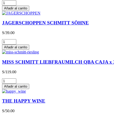
Glühwein
cantidad
Añadir al carrito
JAGERSCHOPPEN SCHMITT SÖHNE
S/
39.00
JAGERSCHOPPEN
SCHMITT
Añadir al carrito
SÖHNE
cantidad
MISS SCHMITT LIEBFRAUMILCH QBA CAJA x 
S/
119.00
MISS
SCHMITT
Añadir al carrito
LIEBFRAUMILCH
QBA
CAJA
THE HAPPY WINE
x
3L
S/
50.00
cantidad