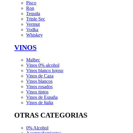
Pisco
Ron
Tequila
Triple Sec
Vermut
Vodka
Whiskey
VINOS
Malbec
Vinos 0% alcohol
Vinos blanco lujoso
Vinos de Caza
Vinos blancos
Vinos rosados
Vinos tintos
Vinos de España
Vinos de Italia
OTRAS CATEGORIAS
0% Alcohol