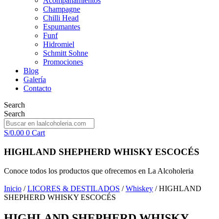
Acompañamientos
Champagne
Chilli Head
Espumantes
Funf
Hidromiel
Schmitt Sohne
Promociones
Blog
Galería
Contacto
Search
Search
S/
0.00
0
Cart
HIGHLAND SHEPHERD WHISKY ESCOCÉS
Conoce todos los productos que ofrecemos en La Alcoholeria
Inicio
/
LICORES & DESTILADOS
/
Whiskey
/ HIGHLAND
SHEPHERD WHISKY ESCOCÉS
HIGHLAND SHEPHERD WHISKY