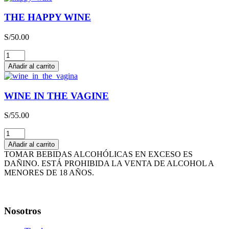
QBA
CAJA
THE HAPPY WINE
x
3L
S/
50.00
cantidad
THE
HAPPY
Añadir al carrito
WINE
cantidad
WINE IN THE VAGINE
S/
55.00
WINE
IN
Añadir al carrito
THE
TOMAR BEBIDAS ALCOHÓLICAS EN EXCESO ES
VAGINE
DAÑINO. ESTÁ PROHIBIDA LA VENTA DE ALCOHOL A
cantidad
MENORES DE 18 AÑOS.
Nosotros