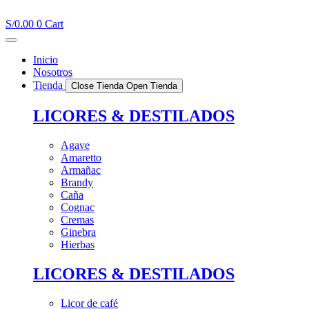
Ir
al
S/
0.00
0
Cart
contenido
Inicio
Nosotros
Tienda
Close Tienda
Open Tienda
LICORES & DESTILADOS
Agave
Amaretto
Armañac
Brandy
Caña
Cognac
Cremas
Ginebra
Hierbas
LICORES & DESTILADOS
Licor de café