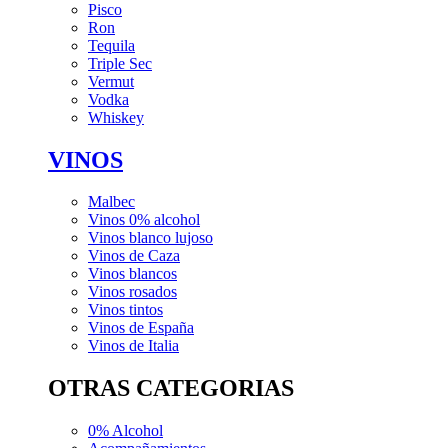
Pisco
Ron
Tequila
Triple Sec
Vermut
Vodka
Whiskey
VINOS
Malbec
Vinos 0% alcohol
Vinos blanco lujoso
Vinos de Caza
Vinos blancos
Vinos rosados
Vinos tintos
Vinos de España
Vinos de Italia
OTRAS CATEGORIAS
0% Alcohol