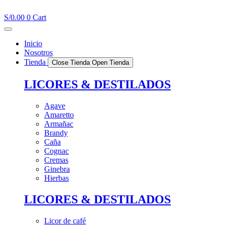
Ir
al
S/
0.00
0
Cart
contenido
Inicio
Nosotros
Tienda
Close Tienda
Open Tienda
LICORES & DESTILADOS
Agave
Amaretto
Armañac
Brandy
Caña
Cognac
Cremas
Ginebra
Hierbas
LICORES & DESTILADOS
Licor de café