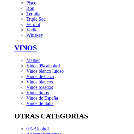
Pisco
Ron
Tequila
Triple Sec
Vermut
Vodka
Whiskey
VINOS
Malbec
Vinos 0% alcohol
Vinos blanco lujoso
Vinos de Caza
Vinos blancos
Vinos rosados
Vinos tintos
Vinos de España
Vinos de Italia
OTRAS CATEGORIAS
0% Alcohol