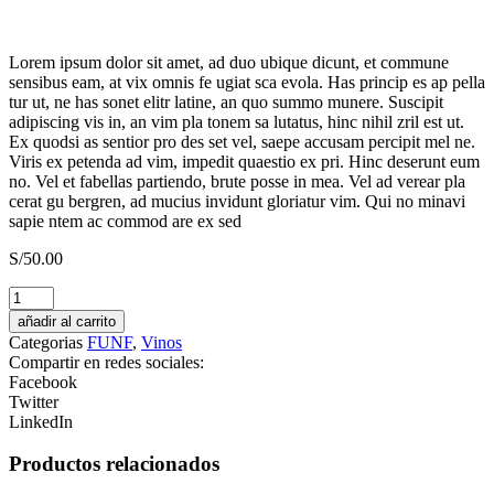
Lorem ipsum dolor sit amet, ad duo ubique dicunt, et commune
sensibus eam, at vix omnis fe ugiat sca evola. Has princip es ap pella
tur ut, ne has sonet elitr latine, an quo summo munere. Suscipit
adipiscing vis in, an vim pla tonem sa lutatus, hinc nihil zril est ut.
Ex quodsi as sentior pro des set vel, saepe accusam percipit mel ne.
Viris ex petenda ad vim, impedit quaestio ex pri. Hinc deserunt eum
no. Vel et fabellas partiendo, brute posse in mea. Vel ad verear pla
cerat gu bergren, ad mucius invidunt gloriatur vim. Qui no minavi
sapie ntem ac commod are ex sed
S/
50.00
Finca
Rotondo
añadir al carrito
2022
Categorias
FUNF
,
Vinos
Malbec
Compartir en redes sociales:
Merlot
Facebook
Cabernet
Twitter
Sauvignon
LinkedIn
cantidad
Productos relacionados