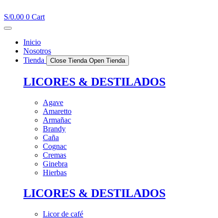
Ir
al
S/
0.00
0
Cart
contenido
Inicio
Nosotros
Tienda
Close Tienda
Open Tienda
LICORES & DESTILADOS
Agave
Amaretto
Armañac
Brandy
Caña
Cognac
Cremas
Ginebra
Hierbas
LICORES & DESTILADOS
Licor de café