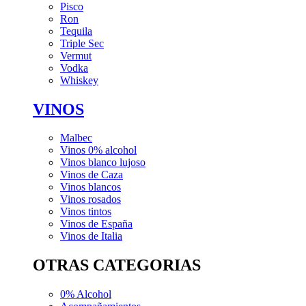
Pisco
Ron
Tequila
Triple Sec
Vermut
Vodka
Whiskey
VINOS
Malbec
Vinos 0% alcohol
Vinos blanco lujoso
Vinos de Caza
Vinos blancos
Vinos rosados
Vinos tintos
Vinos de España
Vinos de Italia
OTRAS CATEGORIAS
0% Alcohol