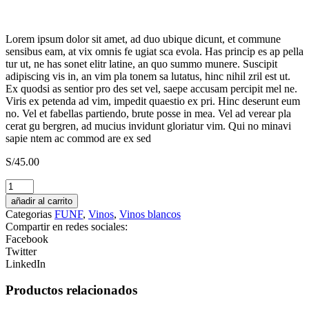
Lorem ipsum dolor sit amet, ad duo ubique dicunt, et commune
sensibus eam, at vix omnis fe ugiat sca evola. Has princip es ap pella
tur ut, ne has sonet elitr latine, an quo summo munere. Suscipit
adipiscing vis in, an vim pla tonem sa lutatus, hinc nihil zril est ut.
Ex quodsi as sentior pro des set vel, saepe accusam percipit mel ne.
Viris ex petenda ad vim, impedit quaestio ex pri. Hinc deserunt eum
no. Vel et fabellas partiendo, brute posse in mea. Vel ad verear pla
cerat gu bergren, ad mucius invidunt gloriatur vim. Qui no minavi
sapie ntem ac commod are ex sed
S/
45.00
Heretic
cantidad
añadir al carrito
Categorias
FUNF
,
Vinos
,
Vinos blancos
Compartir en redes sociales:
Facebook
Twitter
LinkedIn
Productos relacionados