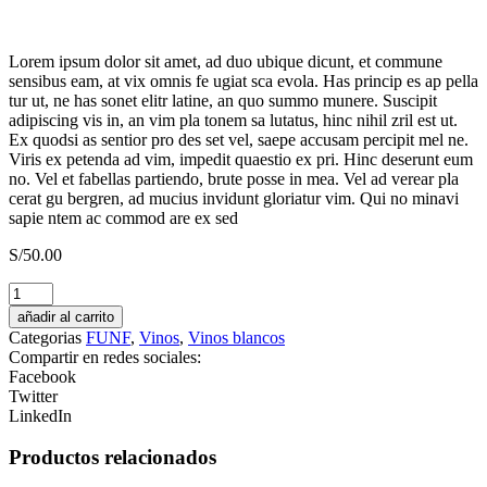
Lorem ipsum dolor sit amet, ad duo ubique dicunt, et commune
sensibus eam, at vix omnis fe ugiat sca evola. Has princip es ap pella
tur ut, ne has sonet elitr latine, an quo summo munere. Suscipit
adipiscing vis in, an vim pla tonem sa lutatus, hinc nihil zril est ut.
Ex quodsi as sentior pro des set vel, saepe accusam percipit mel ne.
Viris ex petenda ad vim, impedit quaestio ex pri. Hinc deserunt eum
no. Vel et fabellas partiendo, brute posse in mea. Vel ad verear pla
cerat gu bergren, ad mucius invidunt gloriatur vim. Qui no minavi
sapie ntem ac commod are ex sed
S/
50.00
Pisco
Monte
añadir al carrito
Luna
Categorias
FUNF
,
Vinos
,
Vinos blancos
Acholado
Compartir en redes sociales:
cantidad
Facebook
Twitter
LinkedIn
Productos relacionados