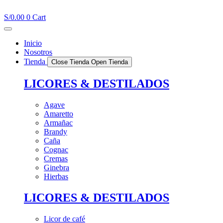
Ir
al
S/
0.00
0
Cart
contenido
Inicio
Nosotros
Tienda
Close Tienda
Open Tienda
LICORES & DESTILADOS
Agave
Amaretto
Armañac
Brandy
Caña
Cognac
Cremas
Ginebra
Hierbas
LICORES & DESTILADOS
Licor de café