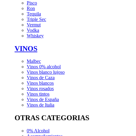
Pisco
Ron
Tequila
Triple Sec
Vermut
Vodka
Whiskey
VINOS
Malbec
Vinos 0% alcohol
Vinos blanco lujoso
Vinos de Caza
Vinos blancos
Vinos rosados
Vinos tintos
Vinos de España
Vinos de Italia
OTRAS CATEGORIAS
0% Alcohol