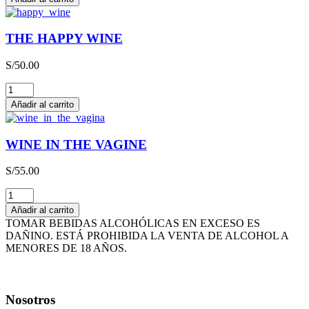
LIEBFRAUMILCH
QBA
CAJA
THE HAPPY WINE
x
3L
S/
50.00
cantidad
THE
HAPPY
Añadir al carrito
WINE
cantidad
WINE IN THE VAGINE
S/
55.00
WINE
IN
Añadir al carrito
THE
TOMAR BEBIDAS ALCOHÓLICAS EN EXCESO ES
VAGINE
DAÑINO. ESTÁ PROHIBIDA LA VENTA DE ALCOHOL A
cantidad
MENORES DE 18 AÑOS.
Nosotros