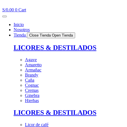
Ir
al
S/
0.00
0
Cart
contenido
Inicio
Nosotros
Tienda
Close Tienda
Open Tienda
LICORES & DESTILADOS
Agave
Amaretto
Armañac
Brandy
Caña
Cognac
Cremas
Ginebra
Hierbas
LICORES & DESTILADOS
Licor de café