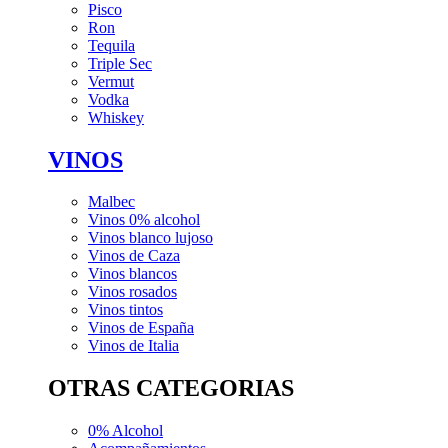
Pisco
Ron
Tequila
Triple Sec
Vermut
Vodka
Whiskey
VINOS
Malbec
Vinos 0% alcohol
Vinos blanco lujoso
Vinos de Caza
Vinos blancos
Vinos rosados
Vinos tintos
Vinos de España
Vinos de Italia
OTRAS CATEGORIAS
0% Alcohol