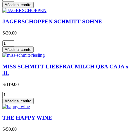
cantidad
Añadir al carrito
JAGERSCHOPPEN SCHMITT SÖHNE
S/
39.00
JAGERSCHOPPEN
SCHMITT
Añadir al carrito
SÖHNE
cantidad
MISS SCHMITT LIEBFRAUMILCH QBA CAJA x
3L
S/
119.00
MISS
SCHMITT
Añadir al carrito
LIEBFRAUMILCH
QBA
CAJA
THE HAPPY WINE
x
3L
S/
50.00
cantidad