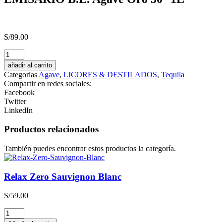
S/
89.00
EMISARIO
B.E.
añadir al carrito
Agave
Categorias
Agave
,
LICORES & DESTILADOS
,
Tequila
Oro
Compartir en redes sociales:
30°
Facebook
1L
Twitter
cantidad
LinkedIn
Productos relacionados
También puedes encontrar estos productos la categoría.
Relax Zero Sauvignon Blanc
S/
59.00
Relax
Zero