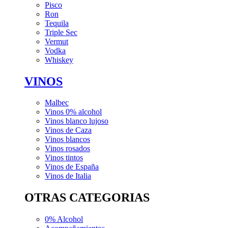
Pisco
Ron
Tequila
Triple Sec
Vermut
Vodka
Whiskey
VINOS
Malbec
Vinos 0% alcohol
Vinos blanco lujoso
Vinos de Caza
Vinos blancos
Vinos rosados
Vinos tintos
Vinos de España
Vinos de Italia
OTRAS CATEGORIAS
0% Alcohol