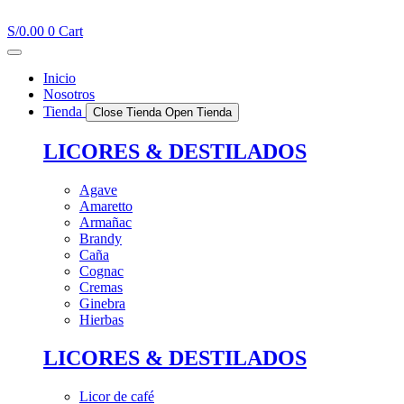
Ir
al
S/
0.00
0
Cart
contenido
Inicio
Nosotros
Tienda
Close Tienda
Open Tienda
LICORES & DESTILADOS
Agave
Amaretto
Armañac
Brandy
Caña
Cognac
Cremas
Ginebra
Hierbas
LICORES & DESTILADOS
Licor de café