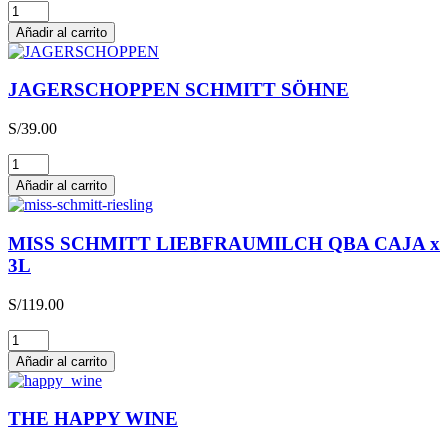
Glühwein
cantidad
Añadir al carrito
JAGERSCHOPPEN SCHMITT SÖHNE
S/
39.00
JAGERSCHOPPEN
SCHMITT
Añadir al carrito
SÖHNE
cantidad
MISS SCHMITT LIEBFRAUMILCH QBA CAJA x
3L
S/
119.00
MISS
SCHMITT
Añadir al carrito
LIEBFRAUMILCH
QBA
CAJA
THE HAPPY WINE
x
3L