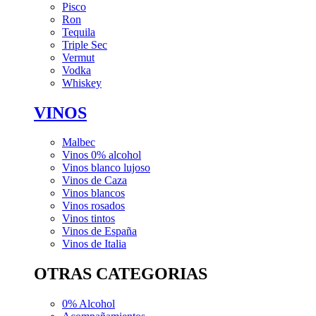
Pisco
Ron
Tequila
Triple Sec
Vermut
Vodka
Whiskey
VINOS
Malbec
Vinos 0% alcohol
Vinos blanco lujoso
Vinos de Caza
Vinos blancos
Vinos rosados
Vinos tintos
Vinos de España
Vinos de Italia
OTRAS CATEGORIAS
0% Alcohol