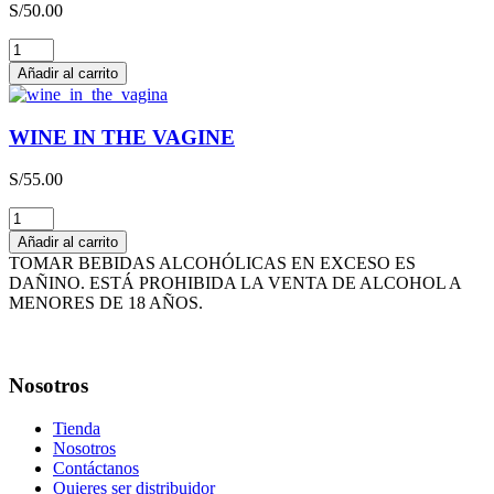
S/
50.00
cantidad
THE
HAPPY
Añadir al carrito
WINE
cantidad
WINE IN THE VAGINE
S/
55.00
WINE
IN
Añadir al carrito
THE
TOMAR BEBIDAS ALCOHÓLICAS EN EXCESO ES
VAGINE
DAÑINO. ESTÁ PROHIBIDA LA VENTA DE ALCOHOL A
cantidad
MENORES DE 18 AÑOS.
Nosotros
Tienda
Nosotros
Contáctanos
Quieres ser distribuidor