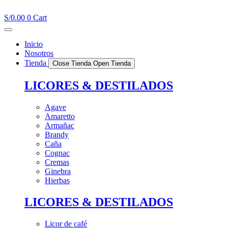
Ir
al
S/
0.00
0
Cart
contenido
Inicio
Nosotros
Tienda
Close Tienda
Open Tienda
LICORES & DESTILADOS
Agave
Amaretto
Armañac
Brandy
Caña
Cognac
Cremas
Ginebra
Hierbas
LICORES & DESTILADOS
Licor de café