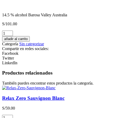
14.5 % alcohol Barosa Valley Australia
S/
101.00
JAJA
de
añadir al carrito
JAU
Categoría
Sin categorizar
Chardonay
Compartir en redes sociales:
Blanc
Facebook
cantidad
Twitter
LinkedIn
Productos relacionados
También puedes encontrar estos productos la categoría.
Relax Zero Sauvignon Blanc
S/
59.00
Relax