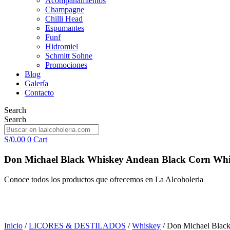
Acompañamientos
Champagne
Chilli Head
Espumantes
Funf
Hidromiel
Schmitt Sohne
Promociones
Blog
Galería
Contacto
Search
Search
S/
0.00
0
Cart
Don Michael Black Whiskey Andean Black Corn Wh
Conoce todos los productos que ofrecemos en La Alcoholeria
Inicio
/
LICORES & DESTILADOS
/
Whiskey
/ Don Michael Blac