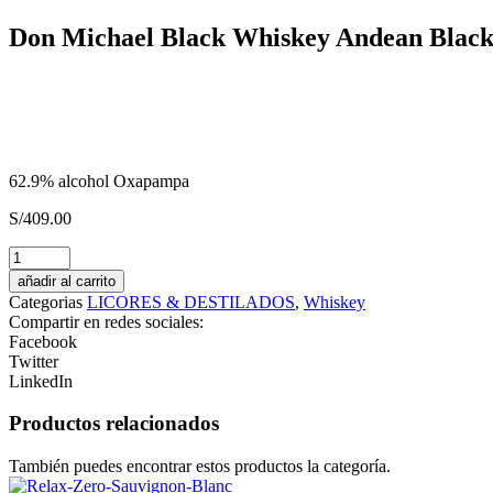
Don Michael Black Whiskey Andean Blac
62.9% alcohol Oxapampa
S/
409.00
Finca
Rotondo
añadir al carrito
2022
Categorias
LICORES & DESTILADOS
,
Whiskey
Malbec
Compartir en redes sociales:
Merlot
Facebook
Cabernet
Twitter
Sauvignon
LinkedIn
cantidad
Productos relacionados
También puedes encontrar estos productos la categoría.