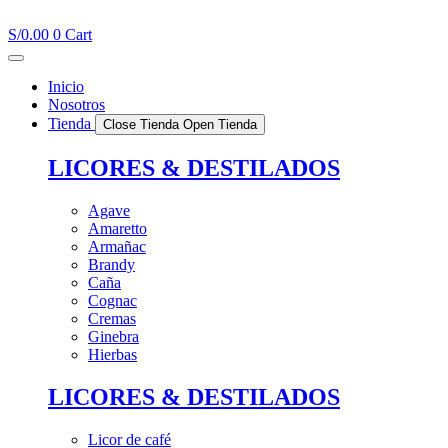
Ir
al
S/
0.00
0
Cart
contenido
Inicio
Nosotros
Tienda
Close Tienda
Open Tienda
LICORES & DESTILADOS
Agave
Amaretto
Armañac
Brandy
Caña
Cognac
Cremas
Ginebra
Hierbas
LICORES & DESTILADOS
Licor de café