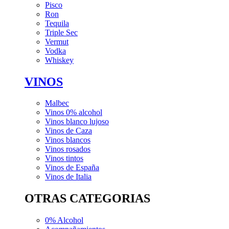
Pisco
Ron
Tequila
Triple Sec
Vermut
Vodka
Whiskey
VINOS
Malbec
Vinos 0% alcohol
Vinos blanco lujoso
Vinos de Caza
Vinos blancos
Vinos rosados
Vinos tintos
Vinos de España
Vinos de Italia
OTRAS CATEGORIAS
0% Alcohol