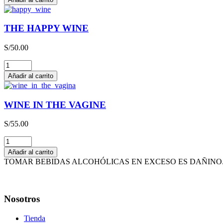
LIEBFRAUMILCH
QBA
CAJA
THE HAPPY WINE
x
3L
S/
50.00
cantidad
THE
HAPPY
Añadir al carrito
WINE
cantidad
WINE IN THE VAGINE
S/
55.00
WINE
IN
Añadir al carrito
THE
TOMAR BEBIDAS ALCOHÓLICAS EN EXCESO ES DAÑINO. 
VAGINE
cantidad
Nosotros
Tienda