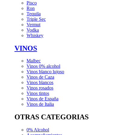
Pisco
Ron
Tequila
Triple Sec
Vermut
Vodka
Whiskey
VINOS
Malbec
Vinos 0% alcohol
Vinos blanco lujoso
Vinos de Caza
Vinos blancos
Vinos rosados
Vinos tintos
Vinos de España
Vinos de Italia
OTRAS CATEGORIAS
0% Alcohol