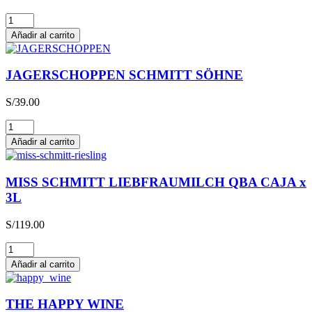
Glühwein
cantidad
Añadir al carrito
JAGERSCHOPPEN SCHMITT SÖHNE
S/
39.00
JAGERSCHOPPEN
SCHMITT
Añadir al carrito
SÖHNE
cantidad
MISS SCHMITT LIEBFRAUMILCH QBA CAJA x
3L
S/
119.00
MISS
SCHMITT
Añadir al carrito
LIEBFRAUMILCH
QBA
CAJA
THE HAPPY WINE
x