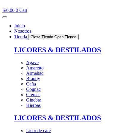
Ir
al
S/
0.00
0
Cart
contenido
Inicio
Nosotros
Tienda
Close Tienda
Open Tienda
LICORES & DESTILADOS
Agave
Amaretto
Armañac
Brandy
Caña
Cognac
Cremas
Ginebra
Hierbas
LICORES & DESTILADOS
Licor de café