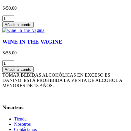
3L
S/
50.00
cantidad
THE
HAPPY
Añadir al carrito
WINE
cantidad
WINE IN THE VAGINE
S/
55.00
WINE
IN
Añadir al carrito
THE
TOMAR BEBIDAS ALCOHÓLICAS EN EXCESO ES
VAGINE
DAÑINO. ESTÁ PROHIBIDA LA VENTA DE ALCOHOL A
cantidad
MENORES DE 18 AÑOS.
Nosotros
Tienda
Nosotros
Contáctanos