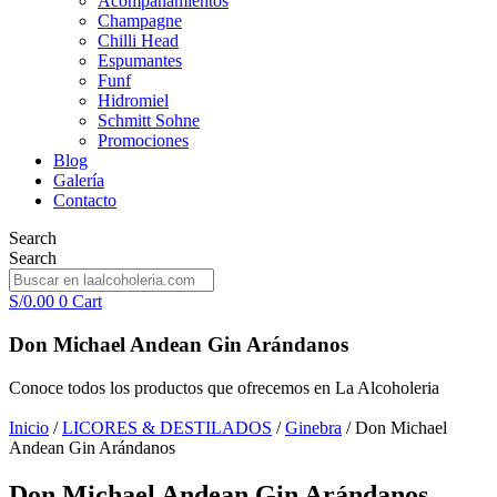
Acompañamientos
Champagne
Chilli Head
Espumantes
Funf
Hidromiel
Schmitt Sohne
Promociones
Blog
Galería
Contacto
Search
Search
S/
0.00
0
Cart
Don Michael Andean Gin Arándanos
Conoce todos los productos que ofrecemos en La Alcoholeria
Inicio
/
LICORES & DESTILADOS
/
Ginebra
/ Don Michael
Andean Gin Arándanos
Don Michael Andean Gin Arándanos